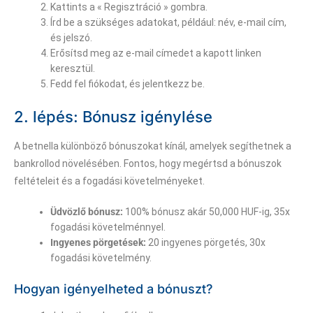
Kattints a « Regisztráció » gombra.
Írd be a szükséges adatokat, például: név, e-mail cím,
és jelszó.
Erősítsd meg az e-mail címedet a kapott linken
keresztül.
Fedd fel fiókodat, és jelentkezz be.
2. lépés: Bónusz igénylése
A betnella különböző bónuszokat kínál, amelyek segíthetnek a
bankrollod növelésében. Fontos, hogy megértsd a bónuszok
feltételeit és a fogadási követelményeket.
Üdvözlő bónusz:
100% bónusz akár 50,000 HUF-ig, 35x
fogadási követelménnyel.
Ingyenes pörgetések:
20 ingyenes pörgetés, 30x
fogadási követelmény.
Hogyan igényelheted a bónuszt?