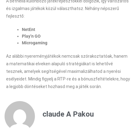
A betnella különböző játékfejlesztőkkel dolgozik, így változatos
és izgalmas játékok közül választhatsz. Néhány népszerű
fejlesztő:
NetEnt
Play’n GO
Microgaming
Az alábbi nyereményjátékok nemcsak szórakoztatóak, hanem
a matematikai elveken alapuló stratégiákat is lehetővé
tesznek, amelyek segítségével maximalizálhatod a nyerési
esélyeidet. Mindig figyelj a RTP-re és a bónuszfeltételekre, hogy
a legjobb döntéseket hozhasd meg a játék során.
claude A Pakou