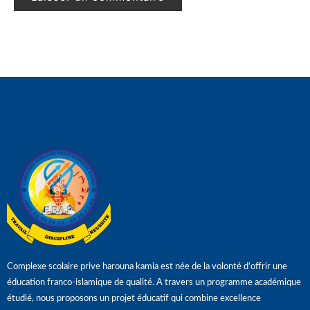
Complexe scolaire prive harouna kamia est née de la volonté d’offrir une
éducation franco-islamique de qualité. A travers un programme académique
étudié, nous proposons un projet éducatif qui combine excellence