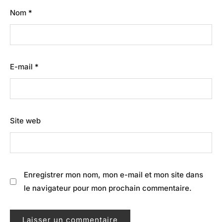
Nom
*
E-mail
*
Site web
Enregistrer mon nom, mon e-mail et mon site dans
le navigateur pour mon prochain commentaire.