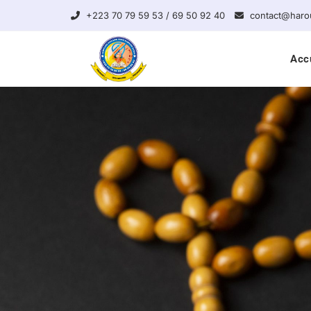
+223 70 79 59 53 / 69 50 92 40
contact@haro
Acc