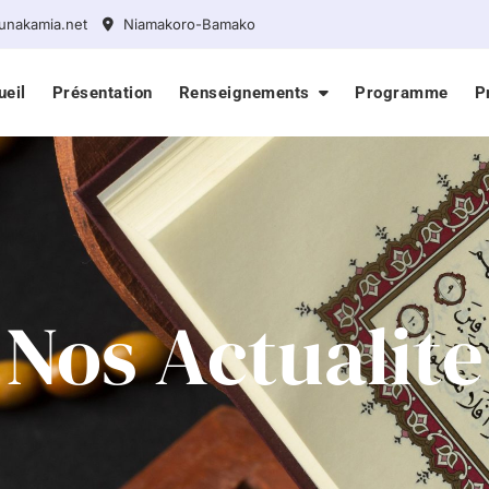
unakamia.net
Niamakoro-Bamako
ueil
Présentation
Renseignements
Programme
P
Nos Actualite