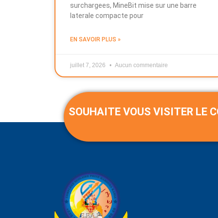
surchargees, MineBit mise sur une barre
laterale compacte pour
EN SAVOIR PLUS »
juillet 7, 2026
Aucun commentaire
SOUHAITE VOUS VISITER LE 