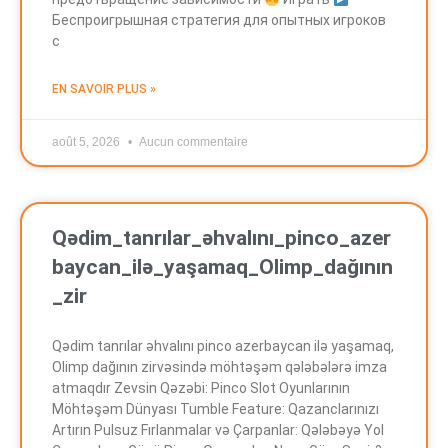
Беспроигрышная стратегия для опытных игроков
с
EN SAVOIR PLUS »
août 5, 2026
Aucun commentaire
Qədim_tanrılar_əhvalını_pinco_azer
baycan_ilə_yaşamaq_Olimp_dağının
_zir
Qədim tanrılar əhvalını pinco azerbaycan ilə yaşamaq,
Olimp dağının zirvəsində möhtəşəm qələbələrə imza
atmaqdır Zevsin Qəzəbi: Pinco Slot Oyunlarının
Möhtəşəm Dünyası Tumble Feature: Qazanclarınızı
Artırın Pulsuz Fırlanmalar və Çarpanlar: Qələbəyə Yol