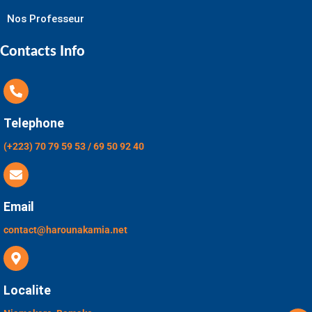
Nos Professeur
Contacts Info
Telephone
(+223) 70 79 59 53 / 69 50 92 40
Email
contact@harounakamia.net
Localite