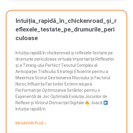
Intuiția_rapidă_în_chickenroad_și_r
eflexele_testate_pe_drumurile_peri
culoase
Intuiția rapidă în chickenroad și reflexele testate pe
drumurile periculoase virtuale Importanța Reflexelor
și a Timing-ului Perfect Țesutul Complex al
Anticipației Traficului Strategii Eficiente pentru a
Maximiza Scorul Gestionarea Riscoului și Factorul
Noroc Influența Factorilor Externi asupra
Performanței Optimizarea Setărilor pentru o
Experiență de Joc Optimală Evoluția Jocurilor de
Reflexe și Viitorul Distracției Digitale
Joacă
Intuiția rapidă în
EN SAVOIR PLUS »