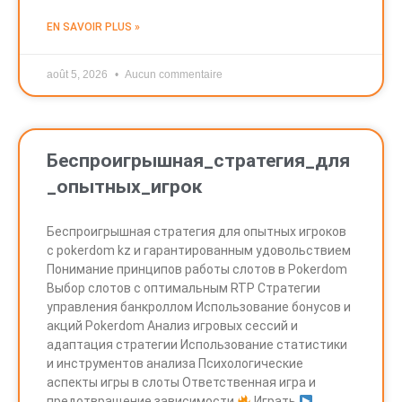
EN SAVOIR PLUS »
août 5, 2026
Aucun commentaire
Беспроигрышная_стратегия_для
_опытных_игрок
Беспроигрышная стратегия для опытных игроков
с pokerdom kz и гарантированным удовольствием
Понимание принципов работы слотов в Pokerdom
Выбор слотов с оптимальным RTP Стратегии
управления банкроллом Использование бонусов и
акций Pokerdom Анализ игровых сессий и
адаптация стратегии Использование статистики
и инструментов анализа Психологические
аспекты игры в слоты Ответственная игра и
предотвращение зависимости
Играть