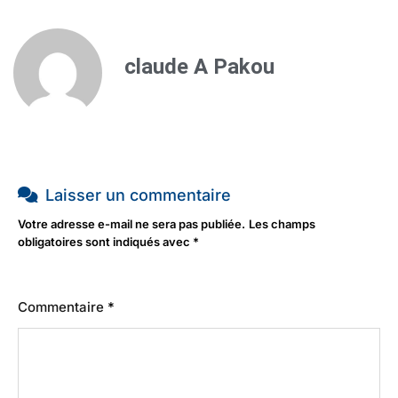
claude A Pakou
Laisser un commentaire
Votre adresse e-mail ne sera pas publiée.
Les champs
obligatoires sont indiqués avec
*
Commentaire
*