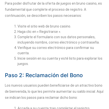
Para poder disfrutar de la oferta de juegos en bruno casino, es
fundamental que complete el proceso de registro. A
continuación, se describen los pasos necesarios:
Visite el sitio web de bruno casino.
Haga clic en « Registrarse ».
Complete el formulario con sus datos personales,
incluyendo nombre, correo electrónico y contraseña.
Verifique su correo electrónico para confirmar su
cuenta.
Inicie sesión en su cuenta y esté listo para explorar los
juegos.
Paso 2: Reclamación del Bono
Los nuevos usuarios pueden beneficiarse de un atractivo bono
de bienvenida, lo que les permite aumentar su saldo inicial. Aquí
se indican los pasos para reclamar dicho bono:
Acceda a su cuenta tras completar el registro.