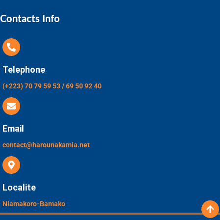
Contacts Info
Telephone
(+223) 70 79 59 53 / 69 50 92 40
Email
contact@harounakamia.net
Localite
Niamakoro-Bamako