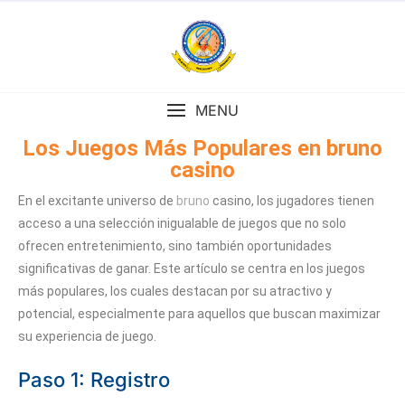
MENU
Los Juegos Más Populares en bruno
casino
En el excitante universo de
bruno
casino, los jugadores tienen
acceso a una selección inigualable de juegos que no solo
ofrecen entretenimiento, sino también oportunidades
significativas de ganar. Este artículo se centra en los juegos
más populares, los cuales destacan por su atractivo y
potencial, especialmente para aquellos que buscan maximizar
su experiencia de juego.
Paso 1: Registro