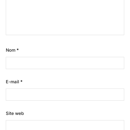
Nom
*
E-mail
*
Site web