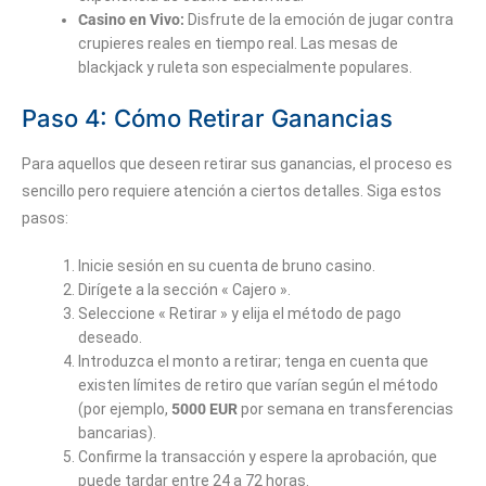
Casino en Vivo:
Disfrute de la emoción de jugar contra
crupieres reales en tiempo real. Las mesas de
blackjack y ruleta son especialmente populares.
Paso 4: Cómo Retirar Ganancias
Para aquellos que deseen retirar sus ganancias, el proceso es
sencillo pero requiere atención a ciertos detalles. Siga estos
pasos:
Inicie sesión en su cuenta de bruno casino.
Dirígete a la sección « Cajero ».
Seleccione « Retirar » y elija el método de pago
deseado.
Introduzca el monto a retirar; tenga en cuenta que
existen límites de retiro que varían según el método
(por ejemplo,
5000 EUR
por semana en transferencias
bancarias).
Confirme la transacción y espere la aprobación, que
puede tardar entre 24 a 72 horas.