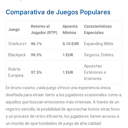
Comparativa de Juegos Populares
Retorno al
Apuesta
Características
Juego
Jugador (RTP)
Mínima
Especiales
Starburst
96.1%
0.10 EUR
Expanding Wilds
Blackjack
99.5%
1 EUR
Seguros, Dobles
Apuestas
Ruleta
97.3%
1 EUR
Exteriores e
Europea
Interiores
En bruno casino, cada juego ofrece una experiencia única,
diseñada para atraer tanto a los jugadores ocasionales como a
aquellos que buscan emociones más intensas. A través de un
registro sencillo, la posibilidad de aprovechar bonos atractivos
y un proceso de retiro eficiente, los jugadores tienen acceso a
un mundo de oportunidades de juego de alta calidad.