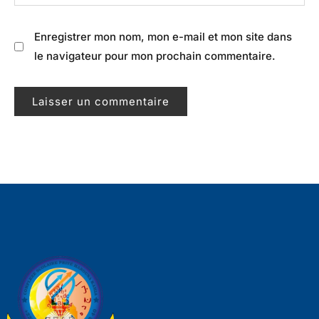
Enregistrer mon nom, mon e-mail et mon site dans
le navigateur pour mon prochain commentaire.