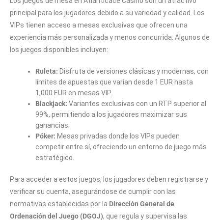
Los juegos de mesa en Atlanticace Casino son un atractivo
principal para los jugadores debido a su variedad y calidad. Los
VIPs tienen acceso a mesas exclusivas que ofrecen una
experiencia más personalizada y menos concurrida. Algunos de
los juegos disponibles incluyen:
Ruleta:
Disfruta de versiones clásicas y modernas, con
límites de apuestas que varían desde 1 EUR hasta
1,000 EUR en mesas VIP.
Blackjack:
Variantes exclusivas con un RTP superior al
99%, permitiendo a los jugadores maximizar sus
ganancias.
Póker:
Mesas privadas donde los VIPs pueden
competir entre sí, ofreciendo un entorno de juego más
estratégico.
Para acceder a estos juegos, los jugadores deben registrarse y
verificar su cuenta, asegurándose de cumplir con las
normativas establecidas por la
Dirección General de
Ordenación del Juego (DGOJ)
, que regula y supervisa las