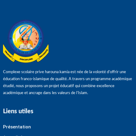
Complexe scolaire prive harouna kamia est née de la volonté d’offrir une
éducation franco-islamique de qualité. A travers un programme académique
étudié, nous proposons un projet éducatif qui combine excellence
académique et ancrage dans les valeurs de l’Islam.
Liens utiles
Présentation