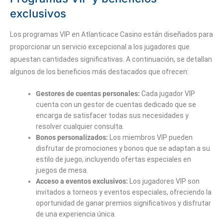
exclusivos
Los programas VIP en Atlanticace Casino están diseñados para
proporcionar un servicio excepcional a los jugadores que
apuestan cantidades significativas. A continuación, se detallan
algunos de los beneficios más destacados que ofrecen:
Gestores de cuentas personales:
Cada jugador VIP
cuenta con un gestor de cuentas dedicado que se
encarga de satisfacer todas sus necesidades y
resolver cualquier consulta.
Bonos personalizados:
Los miembros VIP pueden
disfrutar de promociones y bonos que se adaptan a su
estilo de juego, incluyendo ofertas especiales en
juegos de mesa.
Acceso a eventos exclusivos:
Los jugadores VIP son
invitados a torneos y eventos especiales, ofreciendo la
oportunidad de ganar premios significativos y disfrutar
de una experiencia única.