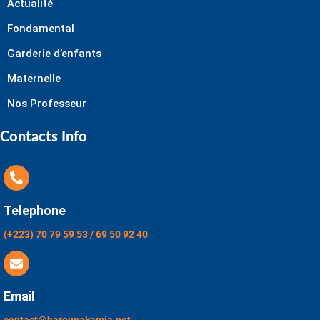
Actualité
Fondamental
Garderie d’enfants
Maternelle
Nos Professeur
Contacts Info
Telephone
(+223) 70 79 59 53 / 69 50 92 40
Email