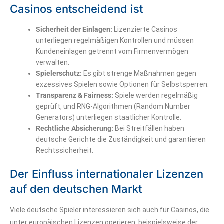
Casinos entscheidend ist
Sicherheit der Einlagen:
Lizenzierte Casinos
unterliegen regelmäßigen Kontrollen und müssen
Kundeneinlagen getrennt vom Firmenvermögen
verwalten.
Spielerschutz:
Es gibt strenge Maßnahmen gegen
exzessives Spielen sowie Optionen für Selbstsperren.
Transparenz & Fairness:
Spiele werden regelmäßig
geprüft, und RNG-Algorithmen (Random Number
Generators) unterliegen staatlicher Kontrolle.
Rechtliche Absicherung:
Bei Streitfällen haben
deutsche Gerichte die Zuständigkeit und garantieren
Rechtssicherheit.
Der Einfluss internationaler Lizenzen
auf den deutschen Markt
Viele deutsche Spieler interessieren sich auch für Casinos, die
unter europäischen Lizenzen operieren, beispielsweise der