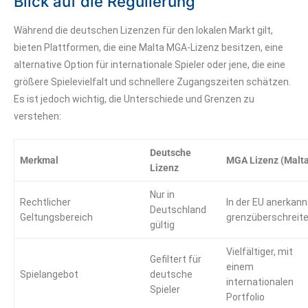
Blick auf die Regulierung
Während die deutschen Lizenzen für den lokalen Markt gilt,
bieten Plattformen, die eine Malta MGA-Lizenz besitzen, eine
alternative Option für internationale Spieler oder jene, die eine
größere Spielevielfalt und schnellere Zugangszeiten schätzen.
Es ist jedoch wichtig, die Unterschiede und Grenzen zu
verstehen:
Deutsche
Merkmal
MGA Lizenz (Malta
Lizenz
Nur in
Rechtlicher
In der EU anerkann
Deutschland
Geltungsbereich
grenzüberschreit
gültig
Vielfältiger, mit
Gefiltert für
einem
Spielangebot
deutsche
internationalen
Spieler
Portfolio