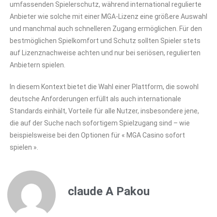
umfassenden Spielerschutz, während international regulierte
Anbieter wie solche mit einer MGA-Lizenz eine größere Auswahl
und manchmal auch schnelleren Zugang ermöglichen. Für den
bestmöglichen Spielkomfort und Schutz sollten Spieler stets
auf Lizenznachweise achten und nur bei seriösen, regulierten
Anbietern spielen.
In diesem Kontext bietet die Wahl einer Plattform, die sowohl
deutsche Anforderungen erfüllt als auch internationale
Standards einhält, Vorteile für alle Nutzer, insbesondere jene,
die auf der Suche nach sofortigem Spielzugang sind – wie
beispielsweise bei den Optionen für « MGA Casino sofort
spielen ».
claude A Pakou