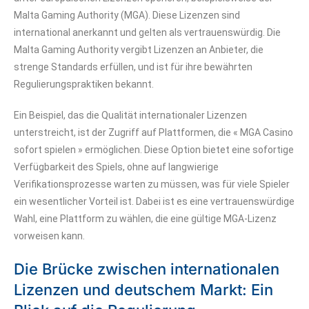
Malta Gaming Authority (MGA). Diese Lizenzen sind
international anerkannt und gelten als vertrauenswürdig. Die
Malta Gaming Authority vergibt Lizenzen an Anbieter, die
strenge Standards erfüllen, und ist für ihre bewährten
Regulierungspraktiken bekannt.
Ein Beispiel, das die Qualität internationaler Lizenzen
unterstreicht, ist der Zugriff auf Plattformen, die « MGA Casino
sofort spielen » ermöglichen. Diese Option bietet eine sofortige
Verfügbarkeit des Spiels, ohne auf langwierige
Verifikationsprozesse warten zu müssen, was für viele Spieler
ein wesentlicher Vorteil ist. Dabei ist es eine vertrauenswürdige
Wahl, eine Plattform zu wählen, die eine gültige MGA-Lizenz
vorweisen kann.
Die Brücke zwischen internationalen
Lizenzen und deutschem Markt: Ein