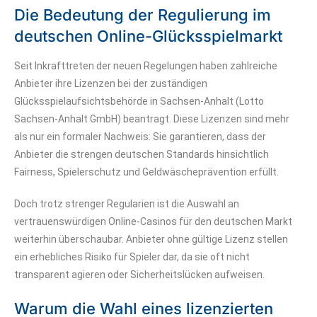
Die Bedeutung der Regulierung im
deutschen Online-Glücksspielmarkt
Seit Inkrafttreten der neuen Regelungen haben zahlreiche
Anbieter ihre Lizenzen bei der zuständigen
Glücksspielaufsichtsbehörde in Sachsen-Anhalt (Lotto
Sachsen-Anhalt GmbH) beantragt. Diese Lizenzen sind mehr
als nur ein formaler Nachweis: Sie garantieren, dass der
Anbieter die strengen deutschen Standards hinsichtlich
Fairness, Spielerschutz und Geldwäscheprävention erfüllt.
Doch trotz strenger Regularien ist die Auswahl an
vertrauenswürdigen Online-Casinos für den deutschen Markt
weiterhin überschaubar. Anbieter ohne gültige Lizenz stellen
ein erhebliches Risiko für Spieler dar, da sie oft nicht
transparent agieren oder Sicherheitslücken aufweisen.
Warum die Wahl eines lizenzierten