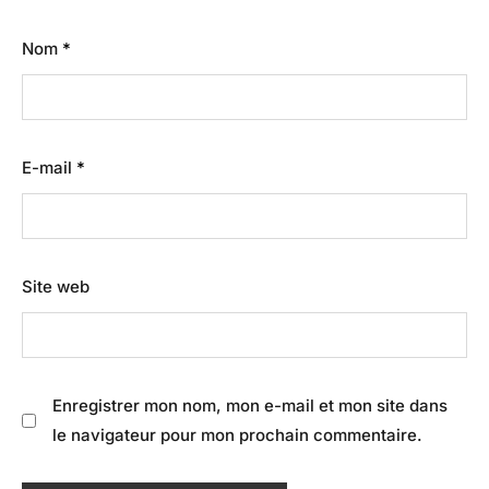
Nom
*
E-mail
*
Site web
Enregistrer mon nom, mon e-mail et mon site dans
le navigateur pour mon prochain commentaire.