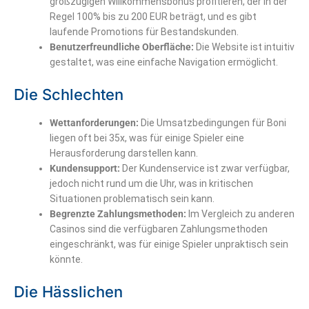
großzügigen Willkommensbonus profitieren, der in der
Regel 100% bis zu 200 EUR beträgt, und es gibt
laufende Promotions für Bestandskunden.
Benutzerfreundliche Oberfläche:
Die Website ist intuitiv
gestaltet, was eine einfache Navigation ermöglicht.
Die Schlechten
Wettanforderungen:
Die Umsatzbedingungen für Boni
liegen oft bei 35x, was für einige Spieler eine
Herausforderung darstellen kann.
Kundensupport:
Der Kundenservice ist zwar verfügbar,
jedoch nicht rund um die Uhr, was in kritischen
Situationen problematisch sein kann.
Begrenzte Zahlungsmethoden:
Im Vergleich zu anderen
Casinos sind die verfügbaren Zahlungsmethoden
eingeschränkt, was für einige Spieler unpraktisch sein
könnte.
Die Hässlichen