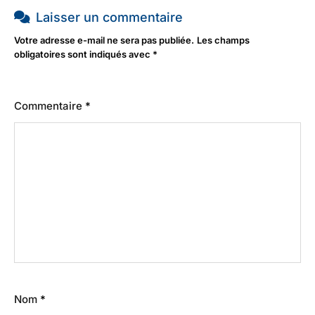
Laisser un commentaire
Votre adresse e-mail ne sera pas publiée.
Les champs
obligatoires sont indiqués avec
*
Commentaire
*
Nom
*