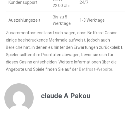
Kundensupport
24/7
22:00 Uhr
Bis zu 5
Auszahlungszeit
1-3 Werktage
Werktage
Zusammenfassend lässt sich sagen, dass Betfrost Casino
einige beeindruckende Merkmale aufweist, jedoch auch
Bereiche hat, in denen es hinter den Erwartungen zurückbleibt.
Spieler sollten ihre Prioritäten abwägen, bevor sie sich für
dieses Casino entscheiden. Weitere Informationen über die
Angebote und Spiele finden Sie auf der
Betfrost-Website
.
claude A Pakou