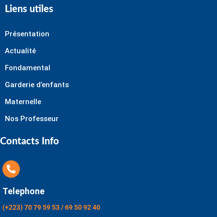
Liens utiles
Présentation
Actualité
Fondamental
Garderie d’enfants
Maternelle
Nos Professeur
Contacts Info
Telephone
(+223) 70 79 59 53 / 69 50 92 40