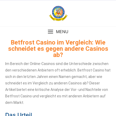
MENU
Betfrost Casino im Vergleich: Wie
schneidet es gegen andere Casinos
ab?
Im Bereich der Online-Casinos sind die Unterschiede zwischen
den verschiedenen Anbietern oft erheblich. Betfrost Casino hat
sich in den letzten Jahren einen Namen gemacht, aber wie
schneidet es im Vergleich zu anderen Casinos ab? Dieser
Artikel bietet eine kritische Analyse der Vor- und Nachteile von
Betfrost Casino und vergleicht es mit anderen Anbietern auf
dem Markt.
Das Urteil