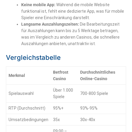
Keine mobile App:
Während die mobile Website
funktional ist, fehlt eine dedizierte App, was für mobile
Spieler eine Einschränkung darstellt.
Langsame Auszahlungszeiten:
Die Bearbeitungszeit
für Auszahlungen kann bis zu 5 Werktage betragen,
was im Vergleich zu anderen Casinos, die schnellere
Auszahlungen anbieten, unattraktiv ist.
Vergleichstabelle
Betfrost
Durchschnittliches
Merkmal
Casino
Online-Casino
Über 1.000
Spielauswahl
700-800 Spiele
Spiele
RTP (Durchschnitt)
95%+
93%-95%
Umsatzbedingungen
35x
30x-40x
09:00 –