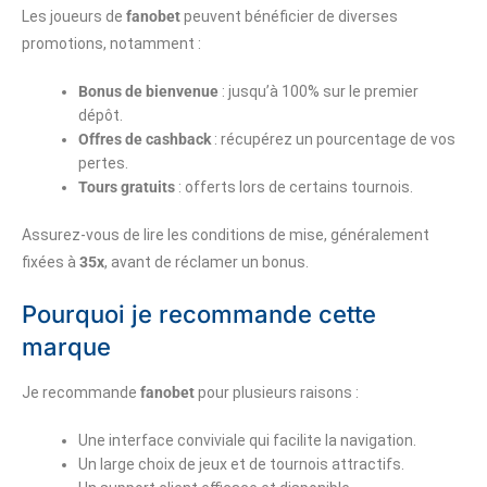
Les joueurs de
fanobet
peuvent bénéficier de diverses
promotions, notamment :
Bonus de bienvenue
: jusqu’à 100% sur le premier
dépôt.
Offres de cashback
: récupérez un pourcentage de vos
pertes.
Tours gratuits
: offerts lors de certains tournois.
Assurez-vous de lire les conditions de mise, généralement
fixées à
35x
, avant de réclamer un bonus.
Pourquoi je recommande cette
marque
Je recommande
fanobet
pour plusieurs raisons :
Une interface conviviale qui facilite la navigation.
Un large choix de jeux et de tournois attractifs.