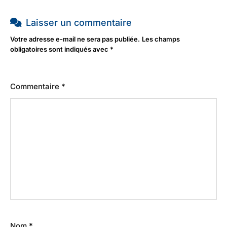
Laisser un commentaire
Votre adresse e-mail ne sera pas publiée.
Les champs
obligatoires sont indiqués avec
*
Commentaire
*
Nom
*