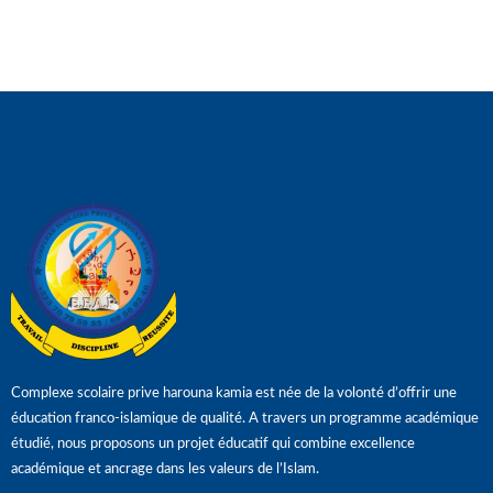
Complexe scolaire prive harouna kamia est née de la volonté d’offrir une
éducation franco-islamique de qualité. A travers un programme académique
étudié, nous proposons un projet éducatif qui combine excellence
académique et ancrage dans les valeurs de l’Islam.