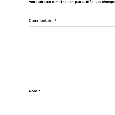
Votre adresse e-mail ne sera pas publiée.
Les champs 
Commentaire
*
Nom
*