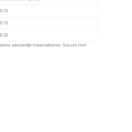
0.10
0.10
0.20
casino aanzienlijk maximaliseren. Succes met