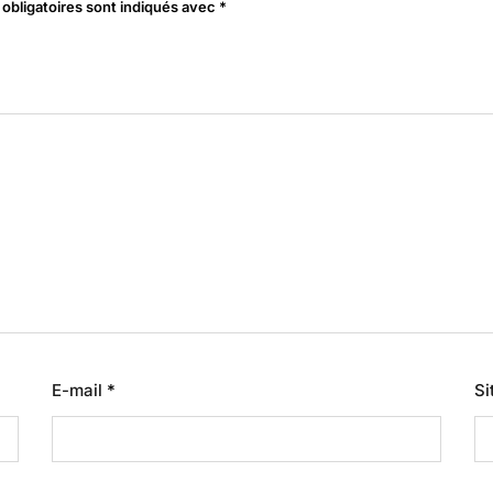
obligatoires sont indiqués avec
*
E-mail
*
Si