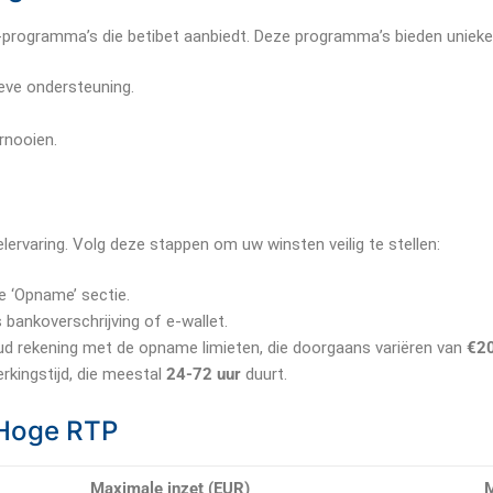
IP-programma’s die betibet aanbiedt. Deze programma’s bieden unieke
eve ondersteuning.
rnooien.
ervaring. Volg deze stappen om uw winsten veilig te stellen:
e ‘Opname’ sectie.
ankoverschrijving of e-wallet.
ud rekening met de opname limieten, die doorgaans variëren van
€2
kingstijd, die meestal
24-72 uur
duurt.
 Hoge RTP
Maximale inzet (EUR)
M