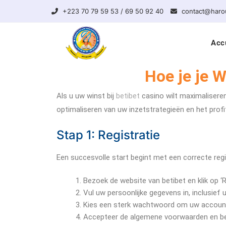
+223 70 79 59 53 / 69 50 92 40
contact@haro
Acc
Hoe je je W
Als u uw winst bij
betibet
casino wilt maximaliseren
optimaliseren van uw inzetstrategieën en het prof
Stap 1: Registratie
Een succesvolle start begint met een correcte regi
Bezoek de website van betibet en klik op ‘R
Vul uw persoonlijke gegevens in, inclusie
Kies een sterk wachtwoord om uw account 
Accepteer de algemene voorwaarden en bev