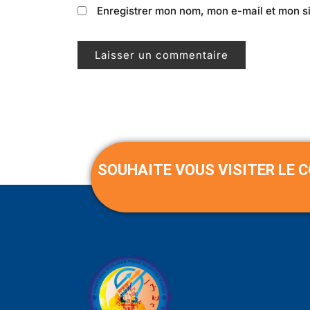
Enregistrer mon nom, mon e-mail et mon s
SOUHAITE VOUS VISITER LE 