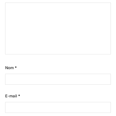
Nom
*
E-mail
*