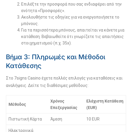
Επιλέξτε την προσφορά που σας ενδιαφέρει από την
ενότητα «Προσφορές».
Ακολουθήστε τις οδηγίες για να ενεργοποιήσετε το
μπόνους.
Για τα περισσότερα μπόνους, απαιτείται να κάνετε μια
κατάθεση. Βεβαιωθείτε ότι γνωρίζετε τις απαιτήσεις
στοιχηματισμού (π.χ. 35x).
Βήμα 3: Πληρωμές και Μέθοδοι
Κατάθεσης
Στο 7signs Casino έχετε πολλές επιλογές για καταθέσεις και
αναλήψεις. Δείτε τις διαθέσιμες μεθόδους:
Χρόνος
Ελάχιστη Κατάθεση
Μέθοδος
Επεξεργασίας
(EUR)
Πιστωτική Κάρτα
Άμεση
10 EUR
Ηλεκτρονικά