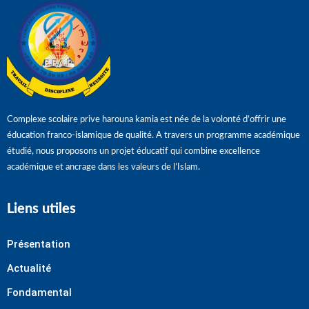
Complexe scolaire prive harouna kamia est née de la volonté d’offrir une
éducation franco-islamique de qualité. A travers un programme académique
étudié, nous proposons un projet éducatif qui combine excellence
académique et ancrage dans les valeurs de l’Islam.
Liens utiles
Présentation
Actualité
Fondamental