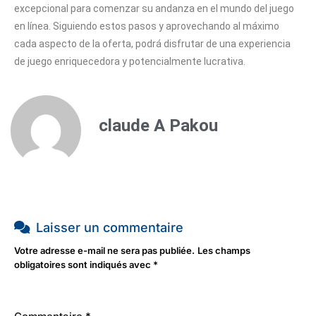
excepcional para comenzar su andanza en el mundo del juego
en línea. Siguiendo estos pasos y aprovechando al máximo
cada aspecto de la oferta, podrá disfrutar de una experiencia
de juego enriquecedora y potencialmente lucrativa.
claude A Pakou
Laisser un commentaire
Votre adresse e-mail ne sera pas publiée.
Les champs
obligatoires sont indiqués avec
*