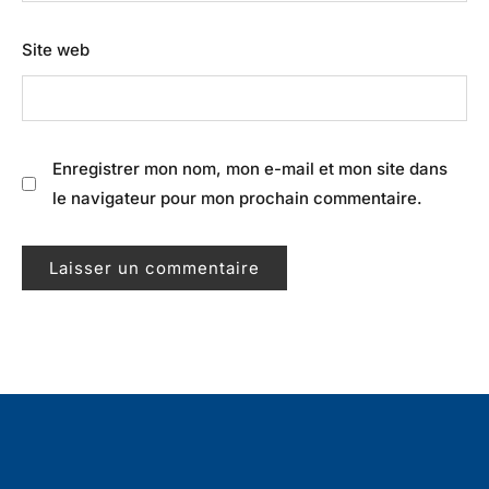
Site web
Enregistrer mon nom, mon e-mail et mon site dans
le navigateur pour mon prochain commentaire.