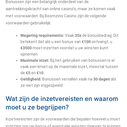
Bonussen zijn een belangrijk onderdeel van de
aantrekkingskracht van online casino’s, maar ze komen vaak
met voorwaarden. Bij Boomzino Casino zijn de volgende
voorwaarden gebruikelijk:
Wagering requirements:
Vaak
35x
de bonusbedrag. Dit
betekent dat als u een bonus van
€100
ontvangt, u
€3500
moet inzetten voordat u uw winsten kunt
opnemen.
Maximale inzet:
Bij het gebruiken van bonussen is er
vaak een limiet op de maximale inzet, meestal tussen
de
€5
en
€10
.
Geldigheid:
Bonussen vervallen vaak na
30 dagen
als
ze niet zijn vrijgespeeld.
Wat zijn de inzetvereisten en waarom
moet u ze begrijpen?
Inzetvereisten zijn de voorwaarden die bepalen hoeveel u moet
inzetten om uw bonus of eventuele winsten daarvan te kunnen