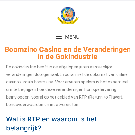
MENU
Boomzino Casino en de Veranderingen
in de Gokindustrie
De gokindustrie heeft in de afgelopen jaren aanzienlijke
veranderingen doorgemaakt, vooral met de opkomst van online
casino’s zoals
boomzino
. Voor ervaren spelers is het essentieel
om te begrijpen hoe deze veranderingen hun spelervaring
beïnvloeden, vooral op het gebied van RTP (Return to Player),
bonusvoorwaarden en inzetvereisten.
Wat is RTP en waarom is het
belangrijk?