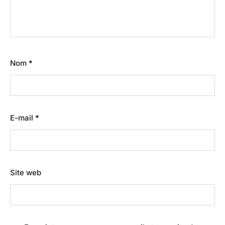
Nom
*
E-mail
*
Site web