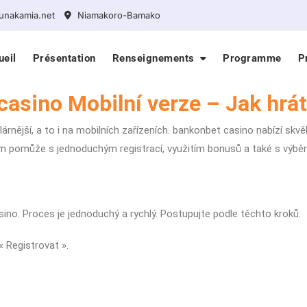
unakamia.net
Niamakoro-Bamako
ueil
Présentation
Renseignements
Programme
P
asino Mobilní verze – Jak hrá
lárnější, a to i na mobilních zařízeních. bankonbet casino nabízí skv
vám pomůže s jednoduchým registrací, využitím bonusů a také s výbě
ino. Proces je jednoduchý a rychlý. Postupujte podle těchto kroků:
« Registrovat ».