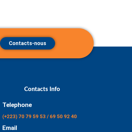
Contacts-nous
Contacts Info
Telephone
(+223) 70 79 59 53 / 69 50 92 40
Email