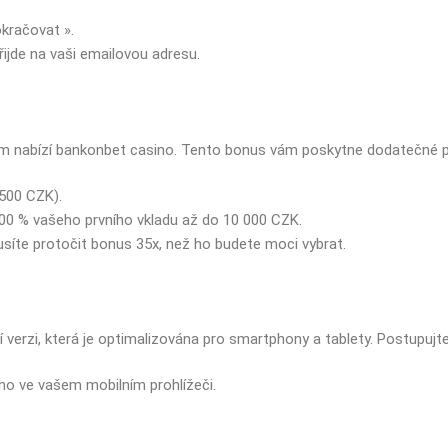
okračovat ».
řijde na vaši emailovou adresu.
vám nabízí bankonbet casino. Tento bonus vám poskytne dodatečné pr
 500 CZK).
00 % vašeho prvního vkladu až do 10 000 CZK.
íte protočit bonus 35x, než ho budete moci vybrat.
 verzi, která je optimalizována pro smartphony a tablety. Postupujt
o ve vašem mobilním prohlížeči.