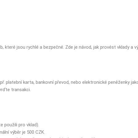
 které jsou rychlé a bezpečné. Zde je návod, jak provést vklady a vý
. platební karta, bankovní převod, nebo elektronické peněženky jako S
rďte transakci.
 použili pro vklad).
mální výběr je 500 CZK.