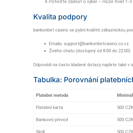
Potvrďte žádost o výběr – může trvat 1-3 
Kvalita podpory
bankonbet casino se pyšní kvalitní zákaznickou po
Emailu: support@bankonbetcasino.co.cz
Živého chatu (dostupný od 8:00 do 22:00)
Odpovědi na často kladené dotazy najdete také v 
Tabulka: Porovnání platební
Platební metoda
Minimál
Platební karta
500 CZ
Bankovní převod
500 CZ
Skrill
500 CZ