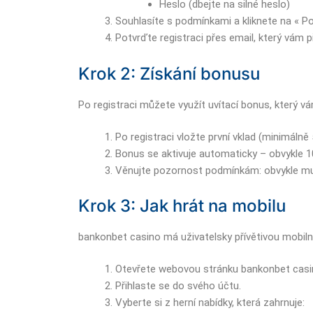
Heslo (dbejte na silné heslo)
Souhlasíte s podmínkami a kliknete na « P
Potvrďte registraci přes email, který vám p
Krok 2: Získání bonusu
Po registraci můžete využít uvítací bonus, který 
Po registraci vložte první vklad (minimálně
Bonus se aktivuje automaticky – obvykle 1
Věnujte pozornost podmínkám: obvykle mus
Krok 3: Jak hrát na mobilu
bankonbet casino má uživatelsky přívětivou mobilní
Otevřete webovou stránku bankonbet casin
Přihlaste se do svého účtu.
Vyberte si z herní nabídky, která zahrnuje: