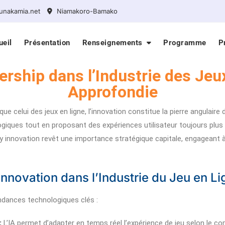
unakamia.net
Niamakoro-Bamako
ueil
Présentation
Renseignements
Programme
P
ership dans l’Industrie des Jeu
Approfondie
 celui des jeux en ligne, l’innovation constitue la pierre angulaire d
ogiques tout en proposant des expériences utilisateur toujours plu
y innovation
revêt une importance stratégique capitale, engageant à 
nnovation dans l’Industrie du Jeu en Li
endances technologiques clés :
:
L’IA permet d’adapter en temps réel l’expérience de jeu selon le com