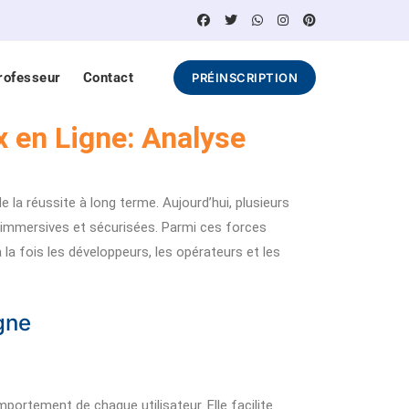
rofesseur
Contact
PRÉINSCRIPTION
x en Ligne: Analyse
e la réussite à long terme. Aujourd’hui, plusieurs
s immersives et sécurisées. Parmi ces forces
la fois les développeurs, les opérateurs et les
gne
portement de chaque utilisateur. Elle facilite