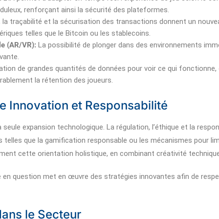
uleux, renforçant ainsi la sécurité des plateformes.
la traçabilité et la sécurisation des transactions donnent un nouvea
ques telles que le Bitcoin ou les stablecoins.
lle (AR/VR):
La possibilité de plonger dans des environnements immer
ivante.
isation de grandes quantités de données pour voir ce qui fonctionne
érablement la rétention des joueurs.
e Innovation et Responsabilité
 la seule expansion technologique. La régulation, l’éthique et la resp
telles que la gamification responsable ou les mécanismes pour limi
ement cette orientation holistique, en combinant créativité techniq
é en question met en œuvre des stratégies innovantes afin de resp
dans le Secteur