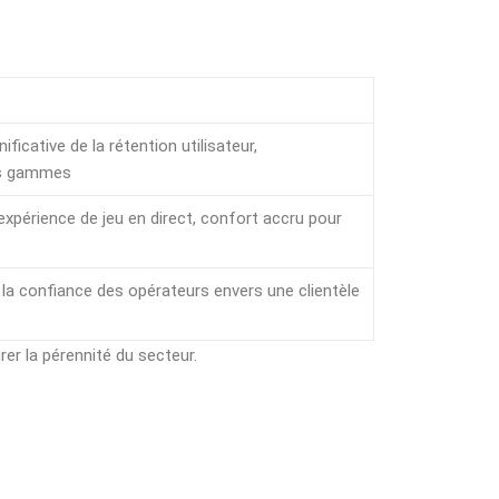
ficative de la rétention utilisateur,
des gammes
expérience de jeu en direct, confort accru pour
a confiance des opérateurs envers une clientèle
rer la pérennité du secteur.