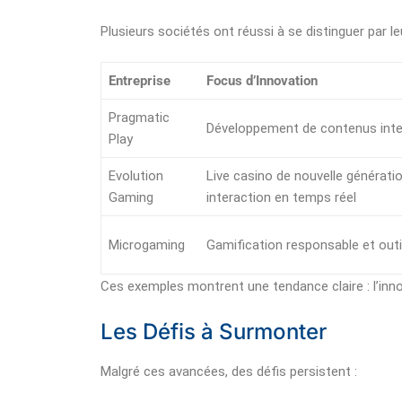
Plusieurs sociétés ont réussi à se distinguer par le
Entreprise
Focus d’Innovation
Pragmatic
Développement de contenus inter
Play
Evolution
Live casino de nouvelle générati
Gaming
interaction en temps réel
Microgaming
Gamification responsable et outi
Ces exemples montrent une tendance claire : l’innov
Les Défis à Surmonter
Malgré ces avancées, des défis persistent :