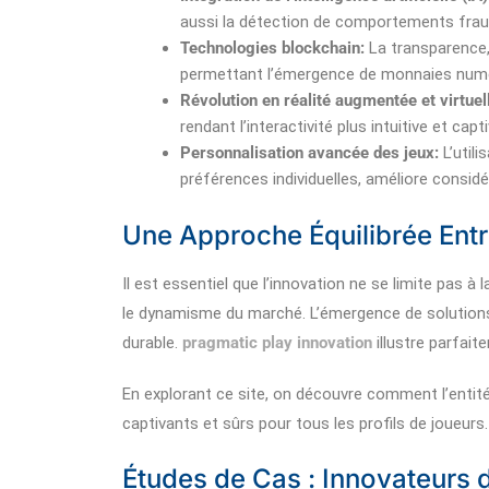
aussi la détection de comportements fraud
Technologies blockchain:
La transparence, 
permettant l’émergence de monnaies numéri
Révolution en réalité augmentée et virtue
rendant l’interactivité plus intuitive et capt
Personnalisation avancée des jeux:
L’util
préférences individuelles, améliore consid
Une Approche Équilibrée Entr
Il est essentiel que l’innovation ne se limite pas à
le dynamisme du marché. L’émergence de solutions 
durable.
pragmatic play innovation
illustre parfait
En explorant ce site, on découvre comment l’entit
captivants et sûrs pour tous les profils de joueurs.
Études de Cas : Innovateurs 