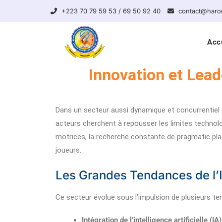
+223 70 79 59 53 / 69 50 92 40
contact@haro
Acc
Innovation et Lead
Dans un secteur aussi dynamique et concurrentiel que
acteurs cherchent à repousser les limites technol
motrices, la recherche constante de
pragmatic pla
joueurs.
Les Grandes Tendances de l’I
Ce secteur évolue sous l’impulsion de plusieurs t
Intégration de l’intelligence artificielle (IA)