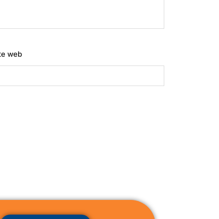
te web