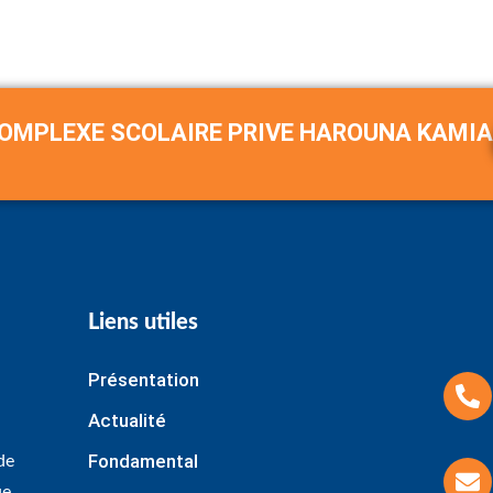
COMPLEXE SCOLAIRE PRIVE HAROUNA KAMIA
Liens utiles
Présentation
Actualité
Fondamental
de
ue