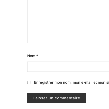
Nom
*
Enregistrer mon nom, mon e-mail et mon s