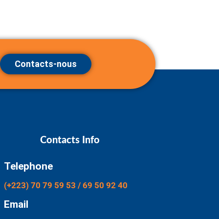
Contacts-nous
Contacts Info
Telephone
(+223) 70 79 59 53 / 69 50 92 40
Email