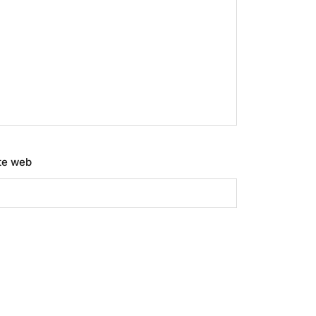
te web