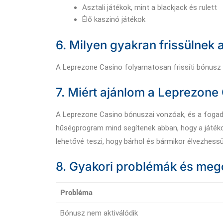
Asztali játékok, mint a blackjack és rulett
Élő kaszinó játékok
6. Milyen gyakran frissülnek 
A Leprezone Casino folyamatosan frissíti bónusz aj
7. Miért ajánlom a Leprezone
A Leprezone Casino bónuszai vonzóak, és a fogad
hűségprogram mind segítenek abban, hogy a játékos
lehetővé teszi, hogy bárhol és bármikor élvezhessü
8. Gyakori problémák és meg
Probléma
Bónusz nem aktiválódik