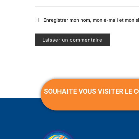
Enregistrer mon nom, mon e-mail et mon s
SOUHAITE VOUS VISITER LE 