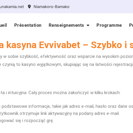
unakamia.net
Niamakoro-Bamako
ueil
Présentation
Renseignements
Programme
P
a kasyna Evvivabet – Szybko i 
y w sobie szybkość, efektywność oraz wsparcie na wysokim poziomie
 czynią to kasyno wyjątkowym, skupiając się na łatwości rejestracji
sta i intuicyjna. Cały proces można zakończyć w kilku krokach:
podstawowe informacje, takie jak adres e-mail, hasło oraz dane 
ytkownik otrzymuje link aktywacyjny na podany adres e-mail.
gować się i rozpocząć grę.