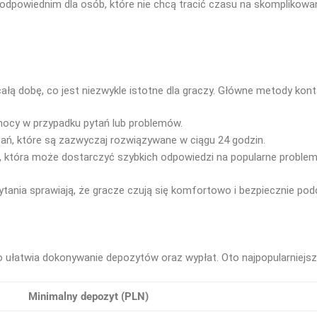
go odpowiednim dla osób, które nie chcą tracić czasu na skomplikow
całą dobę, co jest niezwykle istotne dla graczy. Główne metody kont
cy w przypadku pytań lub problemów.
ań, które są zazwyczaj rozwiązywane w ciągu 24 godzin.
, która może dostarczyć szybkich odpowiedzi na popularne problem
tania sprawiają, że gracze czują się komfortowo i bezpiecznie pod
o ułatwia dokonywanie depozytów oraz wypłat. Oto najpopularniejsz
Minimalny depozyt (PLN)