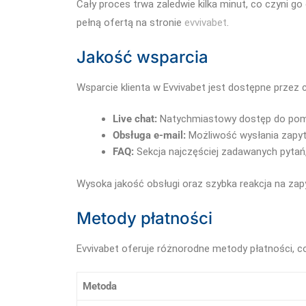
Cały proces trwa zaledwie kilka minut, co czyni 
pełną ofertą na stronie
evvivabet
.
Jakość wsparcia
Wsparcie klienta w Evvivabet jest dostępne przez 
Live chat:
Natychmiastowy dostęp do pomo
Obsługa e-mail:
Możliwość wysłania zapyt
FAQ:
Sekcja najczęściej zadawanych pytań
Wysoka jakość obsługi oraz szybka reakcja na zapy
Metody płatności
Evvivabet oferuje różnorodne metody płatności, c
Metoda