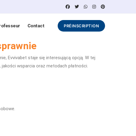
rofesseur
Contact
PRÉINSCRIPTION
sprawnie
, Evvivabet staje się interesującą opcją. W tej
, jakości wsparcia oraz metodach płatności.
osobowe.