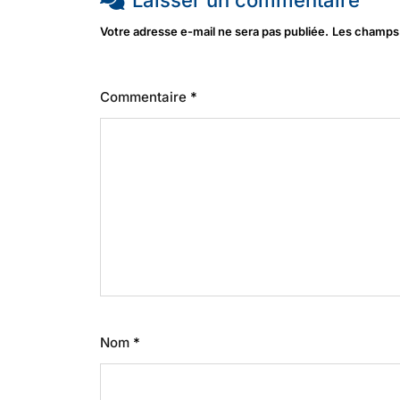
Votre adresse e-mail ne sera pas publiée.
Les champs 
Commentaire
*
Nom
*