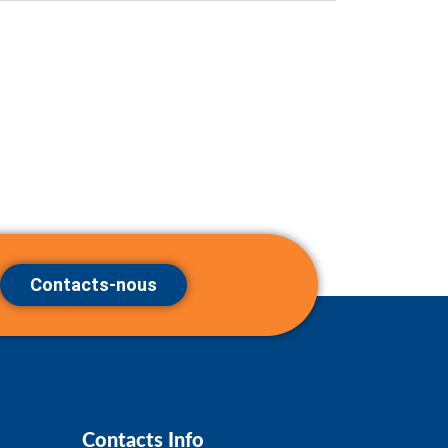
Contacts-nous
Contacts Info