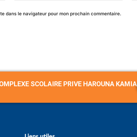
ite dans le navigateur pour mon prochain commentaire.
COMPLEXE SCOLAIRE PRIVE HAROUNA KAMIA
Liens utiles