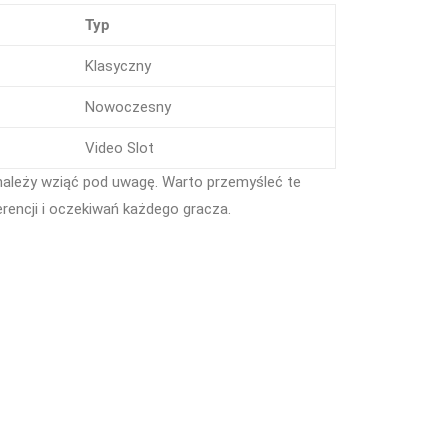
Typ
Klasyczny
Nowoczesny
Video Slot
 należy wziąć pod uwagę. Warto przemyśleć te
erencji i oczekiwań każdego gracza.