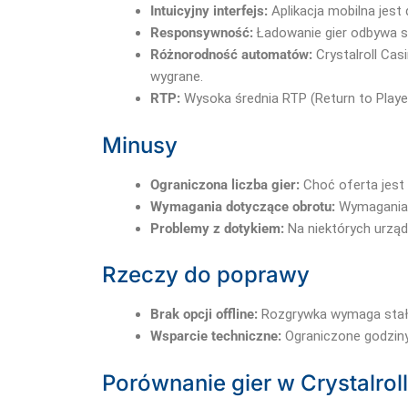
Intuicyjny interfejs:
Aplikacja mobilna jest 
Responsywność:
Ładowanie gier odbywa się
Różnorodność automatów:
Crystalroll Ca
wygrane.
RTP:
Wysoka średnia RTP (Return to Play
Minusy
Ograniczona liczba gier:
Choć oferta jest 
Wymagania dotyczące obrotu:
Wymagania 
Problemy z dotykiem:
Na niektórych urząd
Rzeczy do poprawy
Brak opcji offline:
Rozgrywka wymaga stałe
Wsparcie techniczne:
Ograniczone godziny
Porównanie gier w Crystalrol