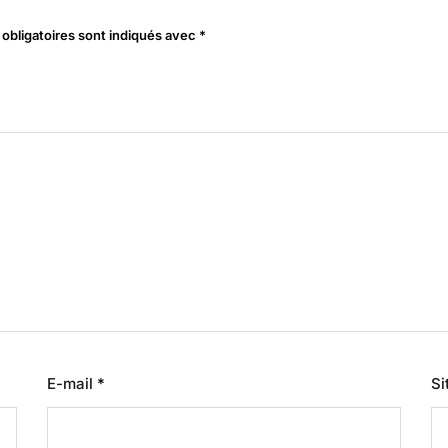
obligatoires sont indiqués avec
*
E-mail
*
Si