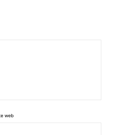
te web