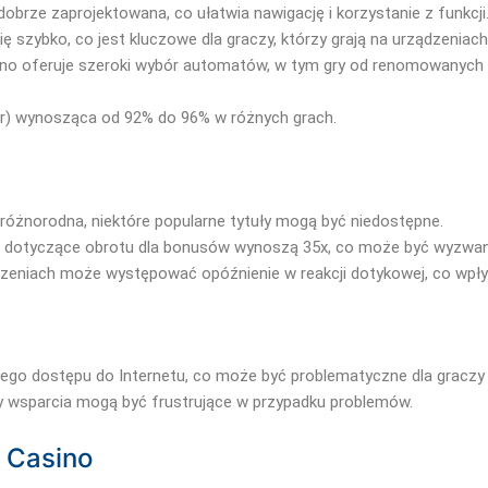
dobrze zaprojektowana, co ułatwia nawigację i korzystanie z funkcji
 szybko, co jest kluczowe dla graczy, którzy grają na urządzeniach
sino oferuje szeroki wybór automatów, w tym gry od renomowanyc
er) wynosząca od 92% do 96% w różnych grach.
różnorodna, niektóre popularne tytuły mogą być niedostępne.
dotyczące obrotu dla bonusów wynoszą 35x, co może być wyzwanie
zeniach może występować opóźnienie w reakcji dotykowej, co wpły
go dostępu do Internetu, co może być problematyczne dla graczy
 wsparcia mogą być frustrujące w przypadku problemów.
l Casino