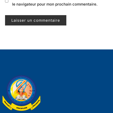
le navigateur pour mon prochain commentaire.