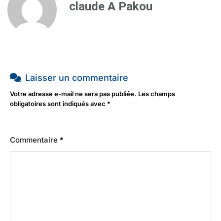
claude A Pakou
Laisser un commentaire
Votre adresse e-mail ne sera pas publiée.
Les champs
obligatoires sont indiqués avec
*
Commentaire
*