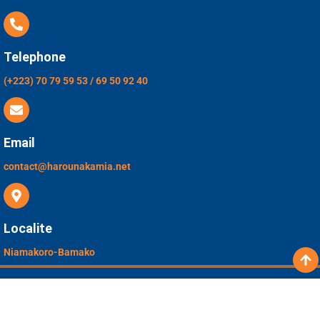
Telephone
(+223) 70 79 59 53 / 69 50 92 40
Email
contact@harounakamia.net
Localite
Niamakoro-Bamako
Copyright © 2026 Complex Scolaire Prive
Harouna Kamia