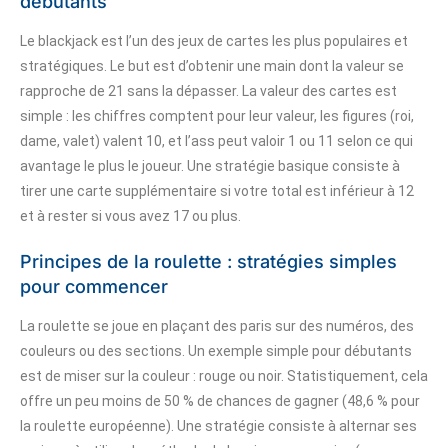
débutants
Le blackjack est l’un des jeux de cartes les plus populaires et
stratégiques. Le but est d’obtenir une main dont la valeur se
rapproche de 21 sans la dépasser. La valeur des cartes est
simple : les chiffres comptent pour leur valeur, les figures (roi,
dame, valet) valent 10, et l’ass peut valoir 1 ou 11 selon ce qui
avantage le plus le joueur. Une stratégie basique consiste à
tirer une carte supplémentaire si votre total est inférieur à 12
et à rester si vous avez 17 ou plus.
Principes de la roulette : stratégies simples
pour commencer
La roulette se joue en plaçant des paris sur des numéros, des
couleurs ou des sections. Un exemple simple pour débutants
est de miser sur la couleur : rouge ou noir. Statistiquement, cela
offre un peu moins de 50 % de chances de gagner (48,6 % pour
la roulette européenne). Une stratégie consiste à alternar ses