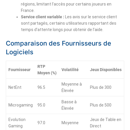
régions, limitant l’accès pour certains joueurs en
France.
Service client variable :
Les avis sur le service client
sont partagés, certains utilisateurs rapportant des
temps d’attente longs pour obtenir de l’aide.
Comparaison des Fournisseurs de
Logiciels
RTP
Fournisseur
Volatilité
Jeux Disponibles
Moyen (%)
Moyenne à
NetEnt
96.5
Plus de 300
Élevée
Basse à
Microgaming
95.0
Plus de 500
Élevée
Evolution
Jeux de Table en
97.0
Moyenne
Gaming
Direct