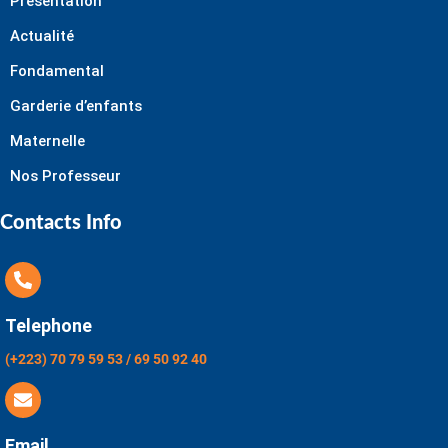
Présentation
Actualité
Fondamental
Garderie d’enfants
Maternelle
Nos Professeur
Contacts Info
Telephone
(+223) 70 79 59 53 / 69 50 92 40
Email