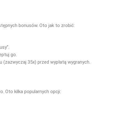
stępnych bonusów. Oto jak to zrobić:
usy”.
ptuj go.
tu (zazwyczaj 35x) przed wypłatą wygranych.
. Oto kilka popularnych opcji: