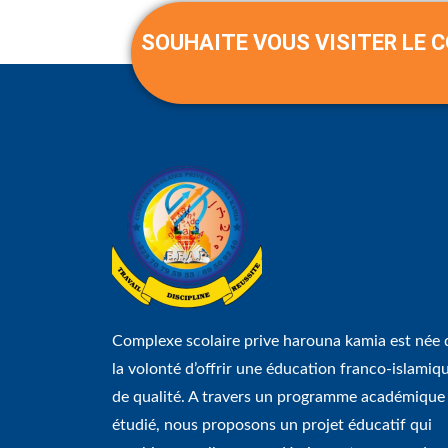
SOUHAITE VOUS VISITER LE 
Complexe scolaire prive harouna kamia est née 
la volonté d’offrir une éducation franco-islamiq
de qualité. A travers un programme académique
étudié, nous proposons un projet éducatif qui