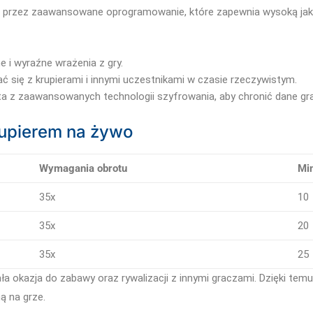
ne przez zaawansowane oprogramowanie, które zapewnia wysoką jako
 i wyraźne wrażenia z gry.
się z krupierami i innymi uczestnikami w czasie rzeczywistym.
 z zaawansowanych technologii szyfrowania, aby chronić dane gra
rupierem na żywo
Wymagania obrotu
Min
35x
10
35x
20
35x
25
ła okazja do zabawy oraz rywalizacji z innymi graczami. Dzięki t
ą na grze.