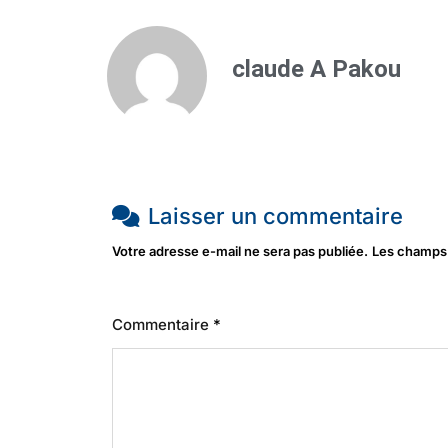
claude A Pakou
Laisser un commentaire
Votre adresse e-mail ne sera pas publiée.
Les champs 
Commentaire
*