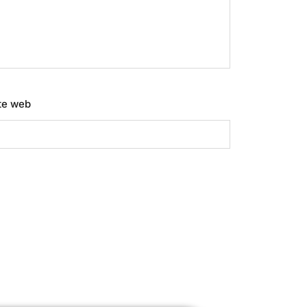
te web