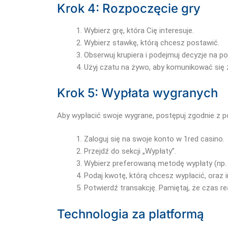
Krok 4: Rozpoczęcie gry
Wybierz grę, która Cię interesuje.
Wybierz stawkę, którą chcesz postawić.
Obserwuj krupiera i podejmuj decyzje na p
Użyj czatu na żywo, aby komunikować się z
Krok 5: Wypłata wygranych
Aby wypłacić swoje wygrane, postępuj zgodnie z p
Zaloguj się na swoje konto w 1red casino.
Przejdź do sekcji „Wypłaty”.
Wybierz preferowaną metodę wypłaty (np. 
Podaj kwotę, którą chcesz wypłacić, oraz
Potwierdź transakcję. Pamiętaj, że czas re
Technologia za platformą