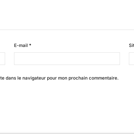
E-mail
*
Si
ite dans le navigateur pour mon prochain commentaire.