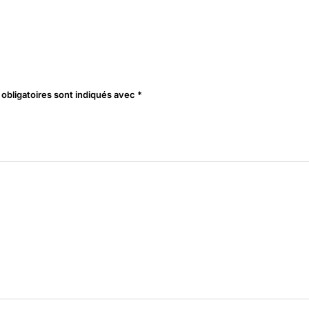
obligatoires sont indiqués avec
*