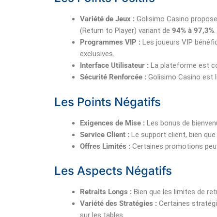
Variété de Jeux :
Golisimo Casino propose u
(Return to Player) variant de
94% à 97,3%
.
Programmes VIP :
Les joueurs VIP bénéfici
exclusives.
Interface Utilisateur :
La plateforme est con
Sécurité Renforcée :
Golisimo Casino est li
Les Points Négatifs
Exigences de Mise :
Les bonus de bienven
Service Client :
Le support client, bien que 
Offres Limités :
Certaines promotions peuven
Les Aspects Négatifs
Retraits Longs :
Bien que les limites de re
Variété des Stratégies :
Certaines stratégi
sur les tables.