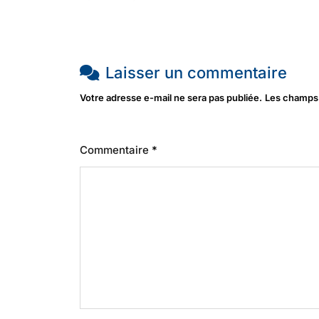
Laisser un commentaire
Votre adresse e-mail ne sera pas publiée.
Les champs 
Commentaire
*