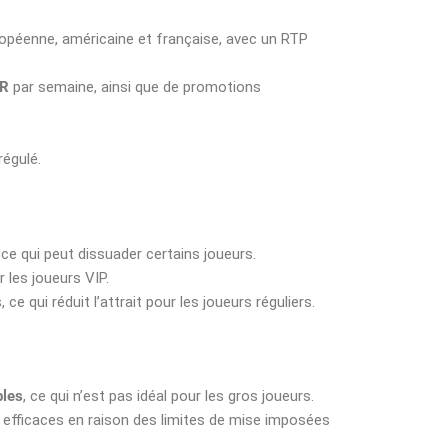
ropéenne, américaine et française, avec un RTP
UR
par semaine, ainsi que de promotions
.
régulé.
, ce qui peut dissuader certains joueurs.
r les joueurs VIP.
qui réduit l’attrait pour les joueurs réguliers.
bles
, ce qui n’est pas idéal pour les gros joueurs.
 efficaces en raison des limites de mise imposées