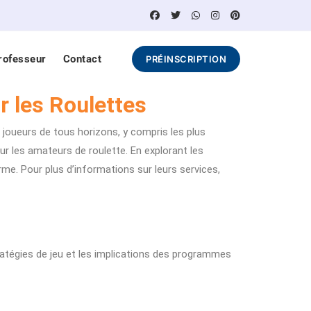
rofesseur
Contact
PRÉINSCRIPTION
r les Roulettes
s joueurs de tous horizons, y compris les plus
r les amateurs de roulette. En explorant les
me. Pour plus d’informations sur leurs services,
ratégies de jeu et les implications des programmes