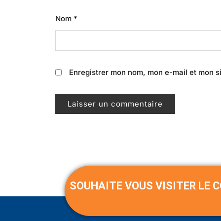
Nom
*
Enregistrer mon nom, mon e-mail et mon s
SOUHAITE VOUS VISITER LE 