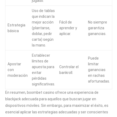
jugado.
Uso de tablas
que indican la
mejor acción
Fácil de
No siempre
Estrategia
(plantarse,
aprender y
garantiza
básica
doblar, pedir
aplicar.
ganancias.
carta) según
la mano.
Establecer
Puede
límites de
Apostar
limitar
apuesta para
Controlar el
con
ganancias
evitar
bankroll.
moderación
en rachas
pérdidas
afortunadas.
significativas.
En resumen, boombet casino ofrece una experiencia de
blackjack adecuada para aquellos que buscan jugar en
dispositivos móviles. Sin embargo, para maximizar el éxito, es
esencial aplicar las estrategias adecuadas y ser conscientes