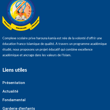
Complexe scolaire prive harouna kamia est née de la volonté d’offrir une
éducation franco-islamique de qualité. A travers un programme académique
étudié, nous proposons un projet éducatif qui combine excellence
académique et ancrage dans les valeurs de l’Islam.
Liens utiles
Présentation
Actualité
Fondamental
Garderie d’enfants