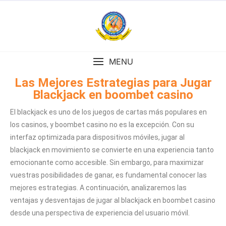
MENU
Las Mejores Estrategias para Jugar
Blackjack en boombet casino
El blackjack es uno de los juegos de cartas más populares en
los casinos, y boombet casino no es la excepción. Con su
interfaz optimizada para dispositivos móviles, jugar al
blackjack en movimiento se convierte en una experiencia tanto
emocionante como accesible. Sin embargo, para maximizar
vuestras posibilidades de ganar, es fundamental conocer las
mejores estrategias. A continuación, analizaremos las
ventajas y desventajas de jugar al blackjack en boombet casino
desde una perspectiva de experiencia del usuario móvil.