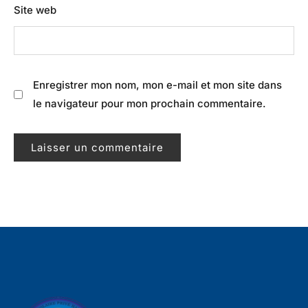
Site web
Enregistrer mon nom, mon e-mail et mon site dans
le navigateur pour mon prochain commentaire.