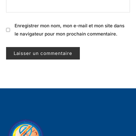
Enregistrer mon nom, mon e-mail et mon site dans
le navigateur pour mon prochain commentaire.