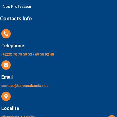
Nos Professeur
Contacts Info
Telephone
(+223) 70 79 59 53 / 69 50 92 40
Email
contact@harounakamia.net
Localite