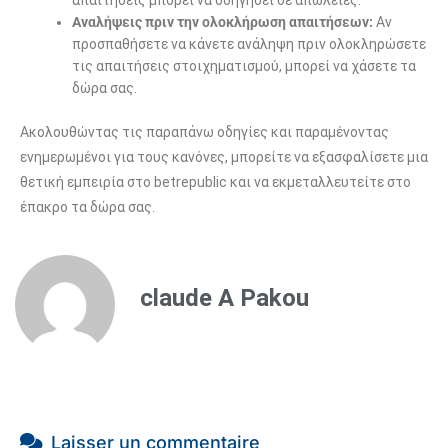
απαιτήσεις μπορεί να οδηγήσει σε απώλειες.
Αναλήψεις πριν την ολοκλήρωση απαιτήσεων:
Αν
προσπαθήσετε να κάνετε ανάληψη πριν ολοκληρώσετε
τις απαιτήσεις στοιχηματισμού, μπορεί να χάσετε τα
δώρα σας.
Ακολουθώντας τις παραπάνω οδηγίες και παραμένοντας
ενημερωμένοι για τους κανόνες, μπορείτε να εξασφαλίσετε μια
θετική εμπειρία στο betrepublic και να εκμεταλλευτείτε στο
έπακρο τα δώρα σας.
claude A Pakou
Laisser un commentaire