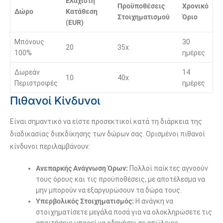
Ελάχιστη
Προϋποθέσεις
Χρονικό
Δώρο
Κατάθεση
Στοιχηματισμού
Όριο
(EUR)
Μπόνους
30
20
35x
100%
ημέρες
Δωρεάν
14
10
40x
Περιστροφές
ημέρες
Πιθανοί Κίνδυνοι
Είναι σημαντικό να είστε προσεκτικοί κατά τη διάρκεια της
διαδικασίας διεκδίκησης των δώρων σας. Ορισμένοι πιθανοί
κίνδυνοι περιλαμβάνουν:
Ανεπαρκής Ανάγνωση Όρων:
Πολλοί παίκτες αγνοούν
τους όρους και τις προϋποθέσεις, με αποτέλεσμα να
μην μπορούν να εξαργυρώσουν τα δώρα τους.
Υπερβολικός Στοιχηματισμός:
Η ανάγκη να
στοιχηματίσετε μεγάλα ποσά για να ολοκληρώσετε τις