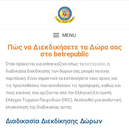
MENU
Πώς να Διεκδικήσετε τα Δώρα σας
στο betrepublic
Όταν πρόκειται για online καζίνο όπως το
betrepublic
, η
διαδικασία διεκδίκησης των δώρων σας μπορεί να είναι
περίπλοκη. Είναι σημαντικό να κατανοήσετε τους όρους και
τις προϋποθέσεις που συνοδεύουν τις προσφορές, καθώς και
τους κανόνες που ορίζονται από την Ελληνική Επιτροπή
Ελέγχου Τυχερών Παιχνιδιών (HGC). Ακολουθεί μια αναλυτική
επισκόπηση της διαδικασίας αυτής.
Διαδικασία Διεκδίκησης Δώρων