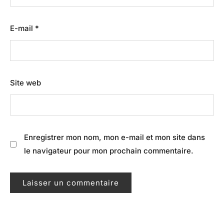
E-mail
*
Site web
Enregistrer mon nom, mon e-mail et mon site dans
le navigateur pour mon prochain commentaire.