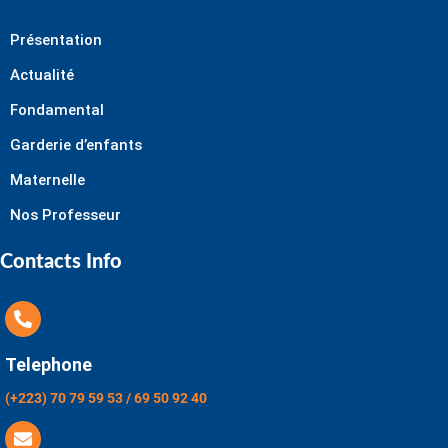
Présentation
Actualité
Fondamental
Garderie d’enfants
Maternelle
Nos Professeur
Contacts Info
Telephone
(+223) 70 79 59 53 / 69 50 92 40