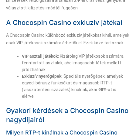
kifizetések feldolgozása általában 24-48 órát vesz igénybe, a
választott kifizetési módtól függően.
A Chocospin Casino exkluzív játékai
A Chocospin Casino különböző exkluzív játékokat kínál, amelyek
csak VIP játékosok számára érhetők el. Ezek közé tartoznak:
VIP asztali játékok:
Kizárólag VIP játékosok számára
fenntartott asztalok, ahol magasabb tétek mellett
játszhatnak.
Exkluzív nyerőgépek:
Speciális nyerőgépek, amelyek
egyedi bónusz funkciókat és magasabb RTP-t
(visszatérítési százalék) kínálnak, akár
98%
-ot is
elérve.
Gyakori kérdések a Chocospin Casino
nagydíjairól
Milyen RTP-t kínálnak a Chocospin Casino