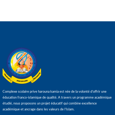
Complexe scolaire prive harouna kamia est née de la volonté d’offrir une
éducation franco-islamique de qualité. A travers un programme académique
étudié, nous proposons un projet éducatif qui combine excellence
académique et ancrage dans les valeurs de l’Islam.