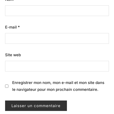
E-mail
*
Site web
Enregistrer mon nom, mon e-mail et mon site dans
le navigateur pour mon prochain commentaire.