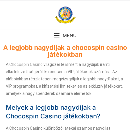
MENU
A legjobb nagydíjak a chocospin casino
játékokban
A
Chocospin Casino
világszerte ismert a nagydíjak iránti
elkötelezettségéről, különösen a VIP játékosok számára. Az
alábbiakban részletesen megvizsgáljuk a legjobb nagydíjakat, a
VIP programokat, a kifizetési limiteket és az exkluzív játékokat,
amelyek a nagy spenderek számára elérhetők.
Melyek a legjobb nagydíjak a
Chocospin Casino játékokban?
A Chocospin Casino különböző játékai számos nagydíjat