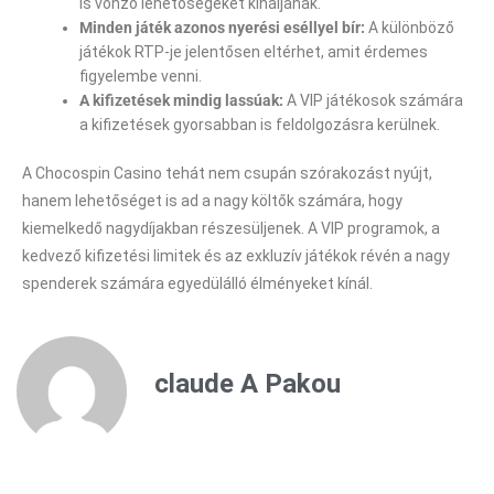
is vonzó lehetőségeket kínáljanak.
Minden játék azonos nyerési eséllyel bír:
A különböző
játékok RTP-je jelentősen eltérhet, amit érdemes
figyelembe venni.
A kifizetések mindig lassúak:
A VIP játékosok számára
a kifizetések gyorsabban is feldolgozásra kerülnek.
A Chocospin Casino tehát nem csupán szórakozást nyújt,
hanem lehetőséget is ad a nagy költők számára, hogy
kiemelkedő nagydíjakban részesüljenek. A VIP programok, a
kedvező kifizetési limitek és az exkluzív játékok révén a nagy
spenderek számára egyedülálló élményeket kínál.
claude A Pakou