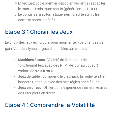
Effectuez votre premier dépôt, en veillant à respecter
le montant minimum requis (généralement
10 €
).
Le bonus sera automatiquement crédité sur votre
compte après le dépôt.
Étape 3 : Choisir les Jeux
Le choix des jeux est crucial pour augmenter vos chances de
gain. Voici les types de jeux disponibles sur winrolla :
Machines à sous :
Variété de thèmes et de
fonctionnalités, avec des RTP (Retour au Joueur)
variant de
92 % à 98 %
.
Jeux de table :
Comprend le blackjack, la roulette et le
baccarat, chacun avec des stratégies spécifiques.
Jeux en direct :
Offrent une expérience immersive avec
des croupiers en direct.
Étape 4 : Comprendre la Volatilité