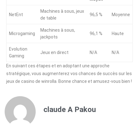
Machines à sous, jeux
NetEnt
96,5 %
Moyenne
de table
Machines à sous,
Microgaming
96,1 %
Haute
jackpots
Evolution
Jeux en direct
N/A
N/A
Gaming
En suivant ces étapes et en adoptant une approche
stratégique, vous augmenterez vos chances de succès sur les
jeux de casino de winrolla. Bonne chance et amusez-vous bien !
claude A Pakou