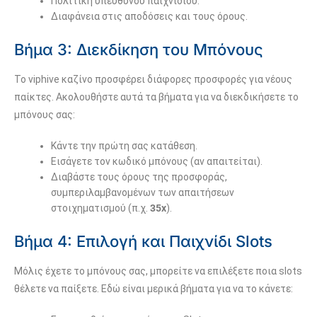
Πολιτική υπεύθυνου παιχνιδιού.
Διαφάνεια στις αποδόσεις και τους όρους.
Βήμα 3: Διεκδίκηση του Μπόνους
Το viphive καζίνο προσφέρει διάφορες προσφορές για νέους
παίκτες. Ακολουθήστε αυτά τα βήματα για να διεκδικήσετε το
μπόνους σας:
Κάντε την πρώτη σας κατάθεση.
Εισάγετε τον κωδικό μπόνους (αν απαιτείται).
Διαβάστε τους όρους της προσφοράς,
συμπεριλαμβανομένων των απαιτήσεων
στοιχηματισμού (π.χ.
35x
).
Βήμα 4: Επιλογή και Παιχνίδι Slots
Μόλις έχετε το μπόνους σας, μπορείτε να επιλέξετε ποια slots
θέλετε να παίξετε. Εδώ είναι μερικά βήματα για να το κάνετε: