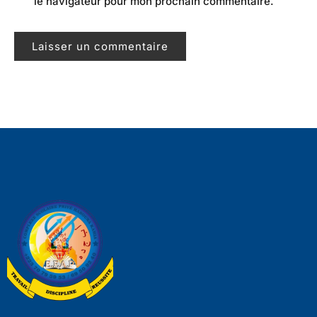
le navigateur pour mon prochain commentaire.