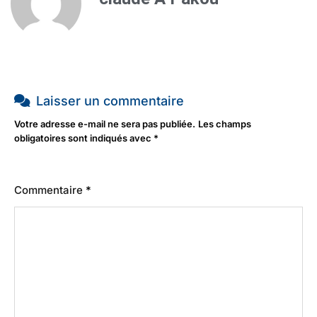
Laisser un commentaire
Votre adresse e-mail ne sera pas publiée.
Les champs
obligatoires sont indiqués avec
*
Commentaire
*