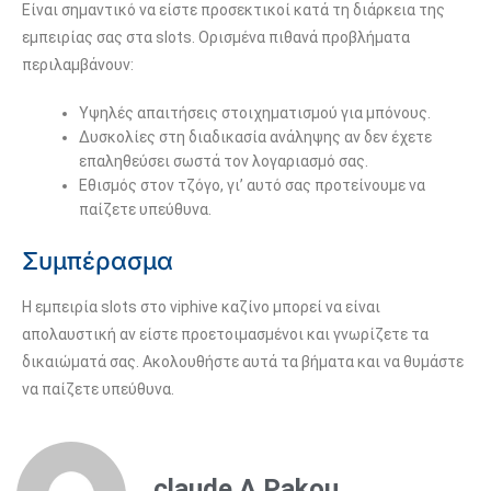
Είναι σημαντικό να είστε προσεκτικοί κατά τη διάρκεια της
εμπειρίας σας στα slots. Ορισμένα πιθανά προβλήματα
περιλαμβάνουν:
Υψηλές απαιτήσεις στοιχηματισμού για μπόνους.
Δυσκολίες στη διαδικασία ανάληψης αν δεν έχετε
επαληθεύσει σωστά τον λογαριασμό σας.
Εθισμός στον τζόγο, γι’ αυτό σας προτείνουμε να
παίζετε υπεύθυνα.
Συμπέρασμα
Η εμπειρία slots στο viphive καζίνο μπορεί να είναι
απολαυστική αν είστε προετοιμασμένοι και γνωρίζετε τα
δικαιώματά σας. Ακολουθήστε αυτά τα βήματα και να θυμάστε
να παίζετε υπεύθυνα.
claude A Pakou