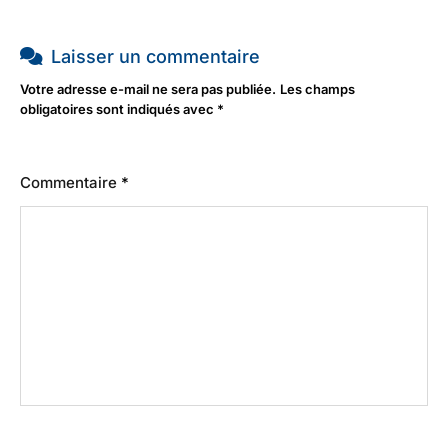
Laisser un commentaire
Votre adresse e-mail ne sera pas publiée.
Les champs
obligatoires sont indiqués avec
*
Commentaire
*