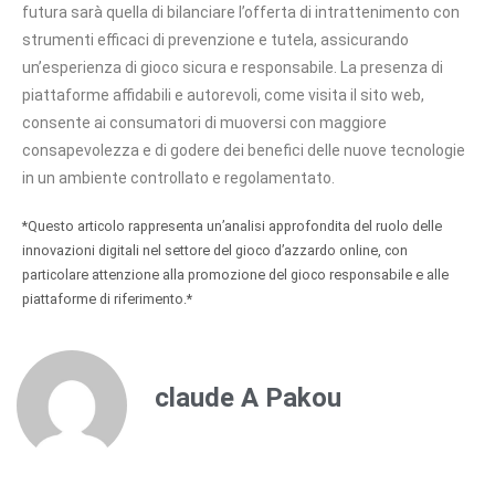
futura sarà quella di bilanciare l’offerta di intrattenimento con
strumenti efficaci di prevenzione e tutela, assicurando
un’esperienza di gioco sicura e responsabile. La presenza di
piattaforme affidabili e autorevoli, come visita il sito web,
consente ai consumatori di muoversi con maggiore
consapevolezza e di godere dei benefici delle nuove tecnologie
in un ambiente controllato e regolamentato.
*Questo articolo rappresenta un’analisi approfondita del ruolo delle
innovazioni digitali nel settore del gioco d’azzardo online, con
particolare attenzione alla promozione del gioco responsabile e alle
piattaforme di riferimento.*
claude A Pakou