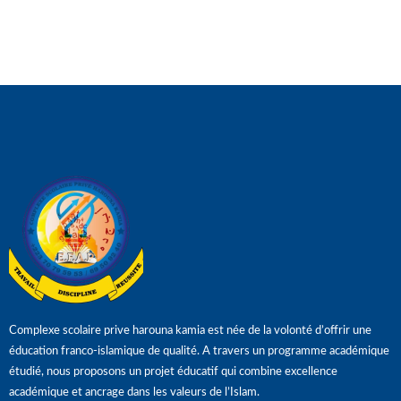
Complexe scolaire prive harouna kamia est née de la volonté d’offrir une
éducation franco-islamique de qualité. A travers un programme académique
étudié, nous proposons un projet éducatif qui combine excellence
académique et ancrage dans les valeurs de l’Islam.