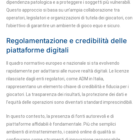
dipendenza patologica e a proteggere i soggetti più vulnerabili.
Questo approccio si basa su un’ampia collaborazione tra
operatori, legislatori e organizzazioni di tutela dei giocatori, con
l’obiettivo di garantire un ambiente di gioco equo e sicuro.
Regolamentazione e credibilità delle
piattaforme digitali
Il quadro normativo europeo e nazionale si sta evolvendo
rapidamente per adattarsi alle nuove realtà digitali. Le licenze
rilasciate dagli enti regolatori, come ADM in Italia,
rappresentano un elemento chiave di credibilità e fiducia per i
giocatori. La trasparenza dei risultati, la protezione dei dati e
l’equità delle operazioni sono diventati standard imprescindibili.
In questo contesto, la presenza di fonti autorevoli e di
piattaforme affidabili è fondamentale. Più che semplici
ambienti di intrattenimento, i casinò online di qualità si
configurano come strumenti di innovazione responsabile,