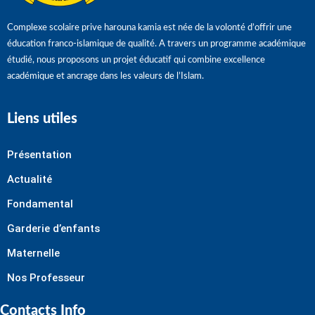
Complexe scolaire prive harouna kamia est née de la volonté d’offrir une
éducation franco-islamique de qualité. A travers un programme académique
étudié, nous proposons un projet éducatif qui combine excellence
académique et ancrage dans les valeurs de l’Islam.
Liens utiles
Présentation
Actualité
Fondamental
Garderie d’enfants
Maternelle
Nos Professeur
Contacts Info