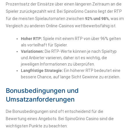
Prozentsatz der Einsätze über einen längeren Zeitraum an die
Spieler zurückgezahlt wird. Bei SpinoGrino Casino liegt der RTP
für die meisten Spielautomaten zwischen
92% und 98%
, was im
Vergleich zu anderen Online-Casinos wettbewerbsfähig ist.
Hoher RTP:
Spiele mit einem RTP von über 96% gelten
als vorteilhaft für Spieler.
Variationen:
Die RTP-Werte können je nach Spieltyp
und Anbieter variieren, daher ist es wichtig, die
jeweiligen Informationen zu überprüfen.
Langfristige Strategie:
Ein höherer RTP bedeutet eine
bessere Chance, auf lange Sicht Gewinne zu erzielen.
Bonusbedingungen und
Umsatzanforderungen
Die Bonusbedingungen sind oft entscheidend für die
Bewertung eines Angebots. Bei SpinoGrino Casino sind die
wichtigsten Punkte zu beachten: