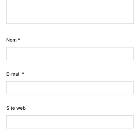
Nom
*
E-mail
*
Site web