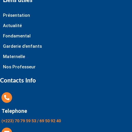
Liens utiles
Présentation
Actualité
Fondamental
Garderie d’enfants
Maternelle
Nos Professeur
Contacts Info
Telephone
(+223) 70 79 59 53 / 69 50 92 40