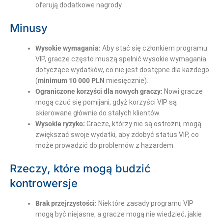
oferują dodatkowe nagrody.
Minusy
Wysokie wymagania:
Aby stać się członkiem programu
VIP, gracze często muszą spełnić wysokie wymagania
dotyczące wydatków, co nie jest dostępne dla każdego
(
minimum 10 000 PLN
miesięcznie).
Ograniczone korzyści dla nowych graczy:
Nowi gracze
mogą czuć się pomijani, gdyż korzyści VIP są
skierowane głównie do stałych klientów.
Wysokie ryzyko:
Gracze, którzy nie są ostrożni, mogą
zwiększać swoje wydatki, aby zdobyć status VIP, co
może prowadzić do problemów z hazardem.
Rzeczy, które mogą budzić
kontrowersje
Brak przejrzystości:
Niektóre zasady programu VIP
mogą być niejasne, a gracze mogą nie wiedzieć, jakie