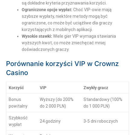
są dokładne kryteria przyznawania korzyści.
Ograniczone opcje wypłat:
Choć VIP-owie mają
szybsze wypłaty, niektóre metody mogą być
ograniczone, co może być uciążliwe dla graczy
korzystających z mobilnych aplikacji.
Wysokie stawki:
Wiele gier VIP wymaga stawiania
wyższych kwot, co może zniechęcać mniej
doświadczonych graczy.
Porównanie korzyści VIP w Crownz
Casino
Korzyść
VIP
Zwykły gracz
Bonus
Wyższy (do 200%
Standardowy (100%
powitalny
do 2 000 PLN)
do 1 000 PLN)
Szybkość
24 godziny
3-5 dni roboczych
wypłat