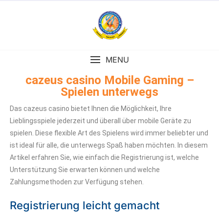
MENU
cazeus casino Mobile Gaming –
Spielen unterwegs
Das cazeus casino bietet Ihnen die Möglichkeit, Ihre
Lieblingsspiele jederzeit und überall über mobile Geräte zu
spielen. Diese flexible Art des Spielens wird immer beliebter und
ist ideal für alle, die unterwegs Spaß haben möchten. In diesem
Artikel erfahren Sie, wie einfach die Registrierung ist, welche
Unterstützung Sie erwarten können und welche
Zahlungsmethoden zur Verfügung stehen.
Registrierung leicht gemacht