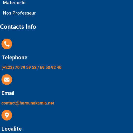
Maternelle
Nos Professeur
Contacts Info
Telephone
(+223) 70 79 59 53 / 69 50 92 40
Email
contact@harounakamia.net
Localite