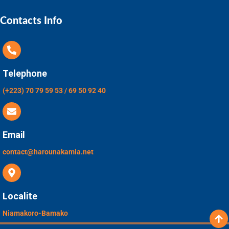
Contacts Info
Telephone
(+223) 70 79 59 53 / 69 50 92 40
Email
contact@harounakamia.net
Localite
Niamakoro-Bamako