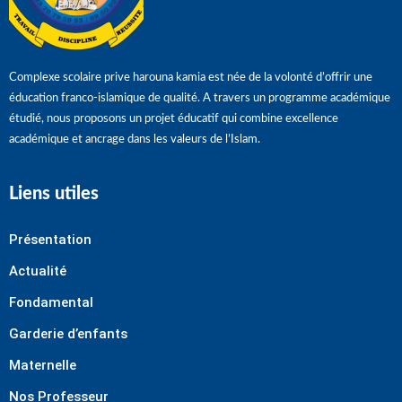
Complexe scolaire prive harouna kamia est née de la volonté d’offrir une
éducation franco-islamique de qualité. A travers un programme académique
étudié, nous proposons un projet éducatif qui combine excellence
académique et ancrage dans les valeurs de l’Islam.
Liens utiles
Présentation
Actualité
Fondamental
Garderie d’enfants
Maternelle
Nos Professeur