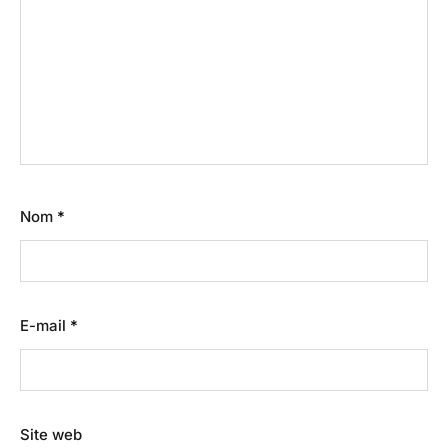
Nom
*
E-mail
*
Site web