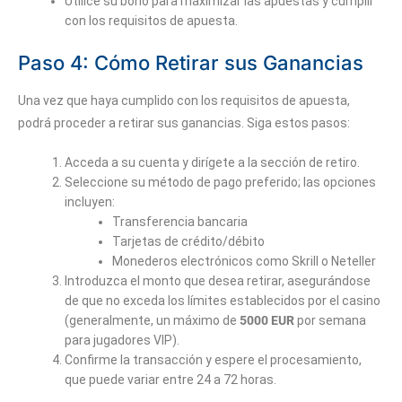
Utilice su bono para maximizar las apuestas y cumplir
con los requisitos de apuesta.
Paso 4: Cómo Retirar sus Ganancias
Una vez que haya cumplido con los requisitos de apuesta,
podrá proceder a retirar sus ganancias. Siga estos pasos:
Acceda a su cuenta y dirígete a la sección de retiro.
Seleccione su método de pago preferido; las opciones
incluyen:
Transferencia bancaria
Tarjetas de crédito/débito
Monederos electrónicos como Skrill o Neteller
Introduzca el monto que desea retirar, asegurándose
de que no exceda los límites establecidos por el casino
(generalmente, un máximo de
5000 EUR
por semana
para jugadores VIP).
Confirme la transacción y espere el procesamiento,
que puede variar entre 24 a 72 horas.