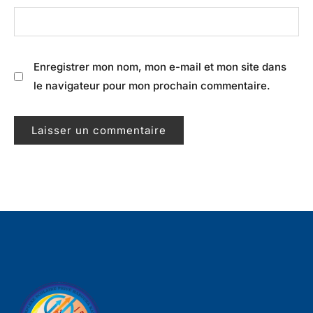
Enregistrer mon nom, mon e-mail et mon site dans
le navigateur pour mon prochain commentaire.