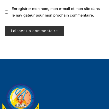
Enregistrer mon nom, mon e-mail et mon site dans
le navigateur pour mon prochain commentaire.