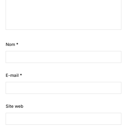
Nom
*
E-mail
*
Site web