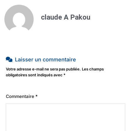
claude A Pakou
Laisser un commentaire
Votre adresse e-mail ne sera pas publiée.
Les champs
obligatoires sont indiqués avec
*
Commentaire
*