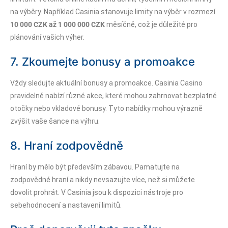
na výběry. Například Casinia stanovuje limity na výběr v rozmezí
10 000 CZK až 1 000 000 CZK
měsíčně, což je důležité pro
plánování vašich výher.
7. Zkoumejte bonusy a promoakce
Vždy sledujte aktuální bonusy a promoakce. Casinia Casino
pravidelně nabízí různé akce, které mohou zahrnovat bezplatné
otočky nebo vkladové bonusy. Tyto nabídky mohou výrazně
zvýšit vaše šance na výhru.
8. Hraní zodpovědně
Hraní by mělo být především zábavou. Pamatujte na
zodpovědné hraní a nikdy nevsazujte více, než si můžete
dovolit prohrát. V Casinia jsou k dispozici nástroje pro
sebehodnocení a nastavení limitů.