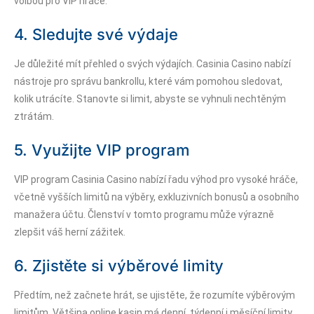
volbou pro VIP hráče.
4. Sledujte své výdaje
Je důležité mít přehled o svých výdajích. Casinia Casino nabízí
nástroje pro správu bankrollu, které vám pomohou sledovat,
kolik utrácíte. Stanovte si limit, abyste se vyhnuli nechtěným
ztrátám.
5. Využijte VIP program
VIP program Casinia Casino nabízí řadu výhod pro vysoké hráče,
včetně vyšších limitů na výběry, exkluzivních bonusů a osobního
manažera účtu. Členství v tomto programu může výrazně
zlepšit váš herní zážitek.
6. Zjistěte si výběrové limity
Předtím, než začnete hrát, se ujistěte, že rozumíte výběrovým
limitům. Většina online kasin má denní, týdenní i měsíční limity