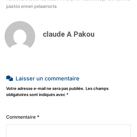
päätös ennen pelaamista.
claude A Pakou
Laisser un commentaire
Votre adresse e-mail ne sera pas publiée.
Les champs
obligatoires sont indiqués avec
*
Commentaire
*