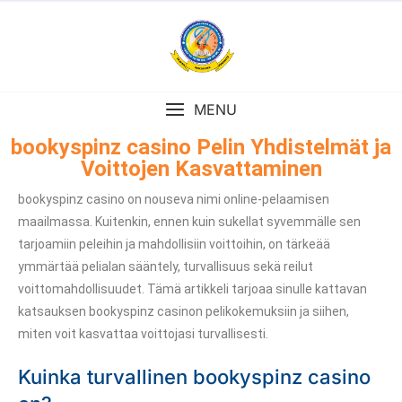
MENU
bookyspinz casino Pelin Yhdistelmät ja
Voittojen Kasvattaminen
bookyspinz casino on nouseva nimi online-pelaamisen
maailmassa. Kuitenkin, ennen kuin sukellat syvemmälle sen
tarjoamiin peleihin ja mahdollisiin voittoihin, on tärkeää
ymmärtää pelialan sääntely, turvallisuus sekä reilut
voittomahdollisuudet. Tämä artikkeli tarjoaa sinulle kattavan
katsauksen bookyspinz casinon pelikokemuksiin ja siihen,
miten voit kasvattaa voittojasi turvallisesti.
Kuinka turvallinen bookyspinz casino