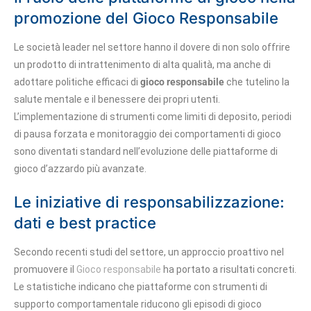
promozione del Gioco Responsabile
Le società leader nel settore hanno il dovere di non solo offrire
un prodotto di intrattenimento di alta qualità, ma anche di
adottare politiche efficaci di
gioco responsabile
che tutelino la
salute mentale e il benessere dei propri utenti.
L’implementazione di strumenti come limiti di deposito, periodi
di pausa forzata e monitoraggio dei comportamenti di gioco
sono diventati standard nell’evoluzione delle piattaforme di
gioco d’azzardo più avanzate.
Le iniziative di responsabilizzazione:
dati e best practice
Secondo recenti studi del settore, un approccio proattivo nel
promuovere il
Gioco responsabile
ha portato a risultati concreti.
Le statistiche indicano che piattaforme con strumenti di
supporto comportamentale riducono gli episodi di gioco