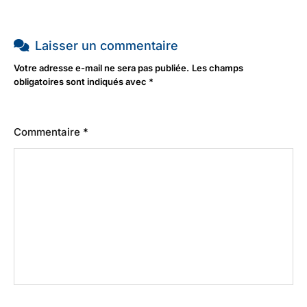
Laisser un commentaire
Votre adresse e-mail ne sera pas publiée.
Les champs
obligatoires sont indiqués avec
*
Commentaire
*