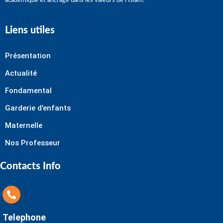
académique et ancrage dans les valeurs de l’Islam.
Liens utiles
Présentation
Actualité
Fondamental
Garderie d’enfants
Maternelle
Nos Professeur
Contacts Info
Telephone