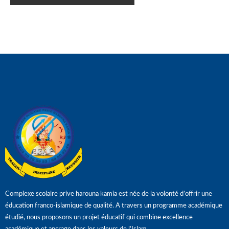
Complexe scolaire prive harouna kamia est née de la volonté d’offrir une
éducation franco-islamique de qualité. A travers un programme académique
étudié, nous proposons un projet éducatif qui combine excellence