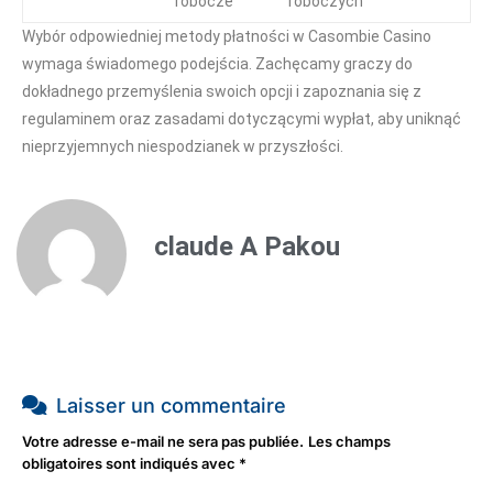
robocze
roboczych
Wybór odpowiedniej metody płatności w Casombie Casino
wymaga świadomego podejścia. Zachęcamy graczy do
dokładnego przemyślenia swoich opcji i zapoznania się z
regulaminem oraz zasadami dotyczącymi wypłat, aby uniknąć
nieprzyjemnych niespodzianek w przyszłości.
claude A Pakou
Laisser un commentaire
Votre adresse e-mail ne sera pas publiée.
Les champs
obligatoires sont indiqués avec
*