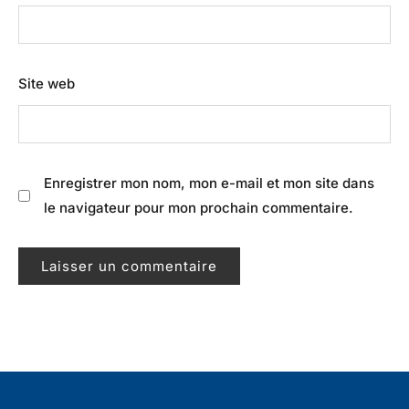
Site web
Enregistrer mon nom, mon e-mail et mon site dans
le navigateur pour mon prochain commentaire.