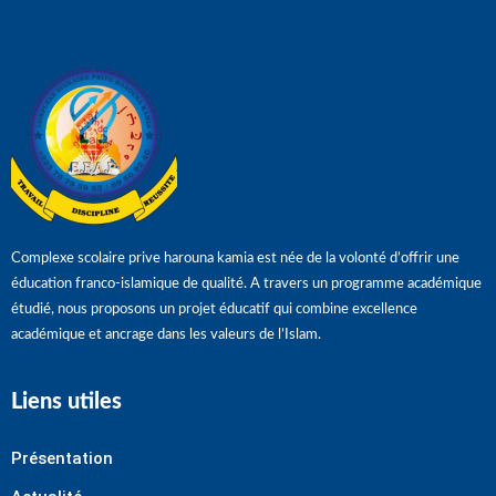
Complexe scolaire prive harouna kamia est née de la volonté d’offrir une
éducation franco-islamique de qualité. A travers un programme académique
étudié, nous proposons un projet éducatif qui combine excellence
académique et ancrage dans les valeurs de l’Islam.
Liens utiles
Présentation