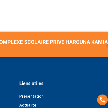
COMPLEXE SCOLAIRE PRIVE HAROUNA KAMIA
Liens utiles
Présentation
Actualité