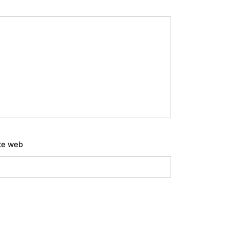
te web