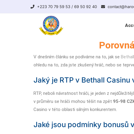
+223 70 79 59 53 / 69 50 92 40
contact@haro
Acc
Porovnán
V dnešním článku se podíváme na to, jak se
Bethal
ohledu na to, zda jste zkušený hráč, nebo se teprv
Jaký je RTP v Bethall Casinu 
RTP, neboli návratnost hráči, je jeden z nejdůležit
v průměru se hráči mohou těšit na zpět
95-98 CZ
Casino v této oblasti silným konkurentem.
Jaké jsou podmínky bonusů v