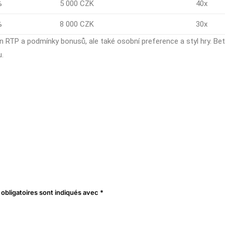
%
5 000 CZK
40x
%
8 000 CZK
30x
ejen RTP a podmínky bonusů, ale také osobní preference a styl hry. B
.
obligatoires sont indiqués avec
*