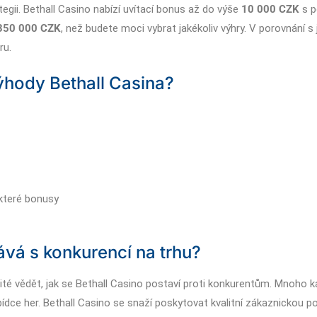
gii. Bethall Casino nabízí uvítací bonus až do výše
10 000 CZK
s p
350 000 CZK
, než budete moci vybrat jakékoliv výhry. V porovnání s
ru.
ýhody Bethall Casina?
které bonusy
ává s konkurencí na trhu?
té vědět, jak se Bethall Casino postaví proti konkurentům. Mnoho k
bídce her. Bethall Casino se snaží poskytovat kvalitní zákaznickou p