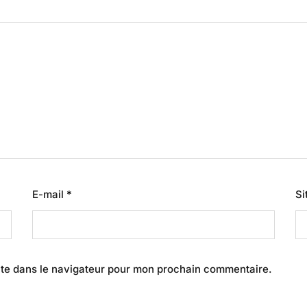
E-mail
*
Si
ite dans le navigateur pour mon prochain commentaire.