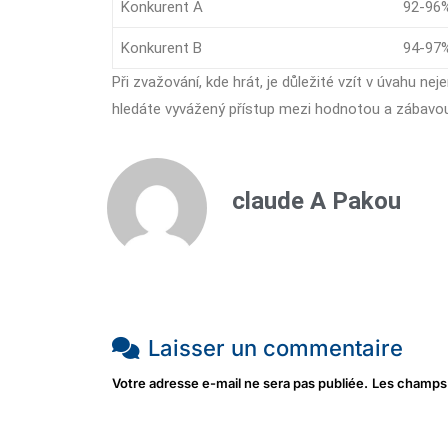
Konkurent A
92-96
Konkurent B
94-97
Při zvažování, kde hrát, je důležité vzít v úvahu n
hledáte vyvážený přístup mezi hodnotou a zábavou
claude A Pakou
Laisser un commentaire
Votre adresse e-mail ne sera pas publiée.
Les champs 