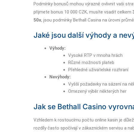
Podmínky bonusů mohou výrazně ovlivnit vaši strate
přijmete bonus 10 000 CZK, musíte vsadit celkem
50x
, jsou podmínky Bethall Casina na úrovni průmě
Jaké jsou další výhody a nev
Výhody:
Vysoké RTP v mnoha hrách
Různé možnosti plateb
Přehledné uživatelské rozhraní
Nevýhody:
Vyšší požadavky na sázení na ně
Omezený výběr některých her
Jak se Bethall Casino vyrovn
Vzhledem k rostoucímu počtu online kasin je důleži
rozdíly často spočívají v zákaznickém servisu a na