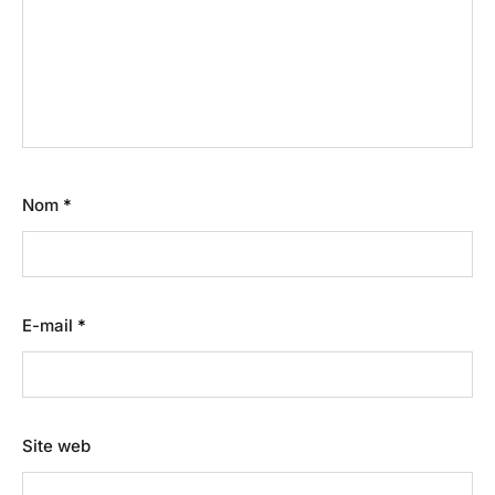
Nom
*
E-mail
*
Site web