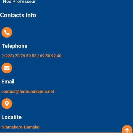
Nos Professeur
Contacts Info
Telephone
(+223) 70 79 59 53 / 69 50 92 40
Email
contact@harounakamia.net
Localite
Niamakoro-Bamako