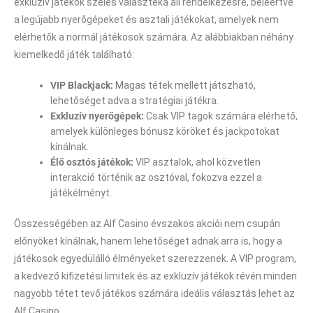
exkluzív játékok széles választéka áll rendelkezésre, beleértve
a legújabb nyerőgépeket és asztali játékokat, amelyek nem
elérhetők a normál játékosok számára. Az alábbiakban néhány
kiemelkedő játék található:
VIP Blackjack:
Magas tétek mellett játszható,
lehetőséget adva a stratégiai játékra.
Exkluzív nyerőgépek:
Csak VIP tagok számára elérhető,
amelyek különleges bónusz köröket és jackpotokat
kínálnak.
Élő osztós játékok:
VIP asztalok, ahol közvetlen
interakció történik az osztóval, fokozva ezzel a
játékélményt.
Összességében az Alf Casino évszakos akciói nem csupán
előnyöket kínálnak, hanem lehetőséget adnak arra is, hogy a
játékosok egyedülálló élményeket szerezzenek. A VIP program,
a kedvező kifizetési limitek és az exkluzív játékok révén minden
nagyobb tétet tevő játékos számára ideális választás lehet az
Alf Casino.