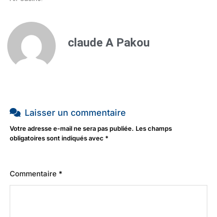
claude A Pakou
Laisser un commentaire
Votre adresse e-mail ne sera pas publiée.
Les champs
obligatoires sont indiqués avec
*
Commentaire
*