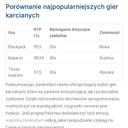
Porównanie najpopularniejszych gier
karcianych
RTP
Wymagania dotyczące
Gra
Zmienność
(%)
zakładów
Blackjack
99,5
35x
Niska
Bakarat
98,94
40x
Średnia
Texas
97,5
30x
Wysoka
Hold’em
Podsumowując, bankonbet casino oferuje bogaty wybór gier
karcianych, które są zarówno emocjonujące, jak i potencjalnie
zyskowne. Dzięki różnorodności dostawców oprogramowania,
można liczyć na wysoką jakość rozgrywki i innowacyjne
funkcje. Jeśli pragną Państwo doświadczyć tych emocji,
wypróbuj bankonbet
i odkryj, jakie niespodzianki czekają na
Ciebie w świecie gier karcianych.