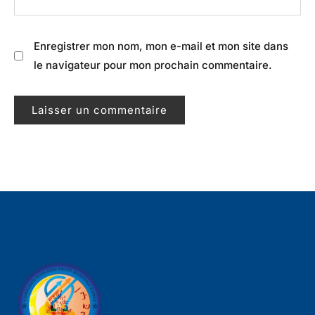
Enregistrer mon nom, mon e-mail et mon site dans
le navigateur pour mon prochain commentaire.