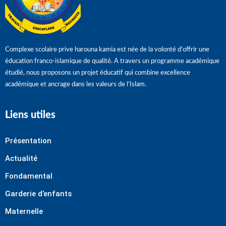
Complexe scolaire prive harouna kamia est née de la volonté d’offrir une
éducation franco-islamique de qualité. A travers un programme académique
étudié, nous proposons un projet éducatif qui combine excellence
académique et ancrage dans les valeurs de l’Islam.
Liens utiles
Présentation
Actualité
Fondamental
Garderie d’enfants
Maternelle