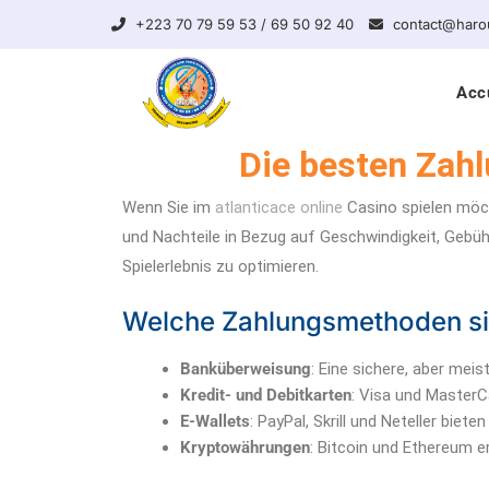
+223 70 79 59 53 / 69 50 92 40
contact@haro
Acc
Die besten Zah
Wenn Sie im
atlanticace online
Casino spielen möch
und Nachteile in Bezug auf Geschwindigkeit, Gebüh
Spielerlebnis zu optimieren.
Welche Zahlungsmethoden sin
Banküberweisung
: Eine sichere, aber mei
Kredit- und Debitkarten
: Visa und MasterC
E-Wallets
: PayPal, Skrill und Neteller biet
Kryptowährungen
: Bitcoin und Ethereum 