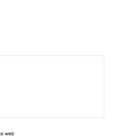
te web