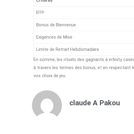
Critères
RTP
Bonus de Bienvenue
Exigences de Mise
Limite de Retrait Hebdomadaire
En somme, les rituels des gagnants à infinity ca
à travers les termes des bonus, et en respectant
vos choix de jeu.
claude A Pakou