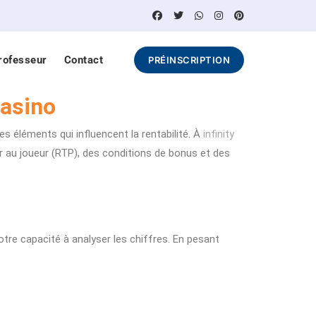
rofesseur
Contact
PRÉINSCRIPTION
casino
es éléments qui influencent la rentabilité. À
infinity
r au joueur (RTP), des conditions de bonus et des
otre capacité à analyser les chiffres. En pesant