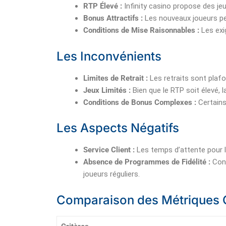
RTP Élevé :
Infinity casino propose des j
Bonus Attractifs :
Les nouveaux joueurs pe
Conditions de Mise Raisonnables :
Les exi
Les Inconvénients
Limites de Retrait :
Les retraits sont plaf
Jeux Limités :
Bien que le RTP soit élevé, l
Conditions de Bonus Complexes :
Certains 
Les Aspects Négatifs
Service Client :
Les temps d’attente pour le
Absence de Programmes de Fidélité :
Cont
joueurs réguliers.
Comparaison des Métriques 