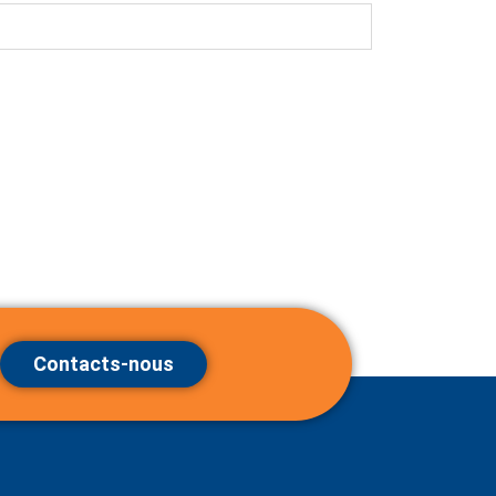
Contacts-nous