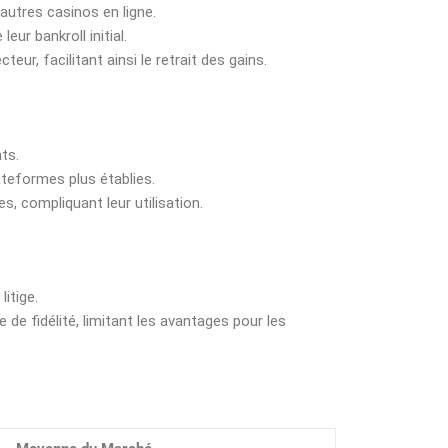
’autres casinos en ligne.
 leur bankroll initial.
eur, facilitant ainsi le retrait des gains.
ts.
ateformes plus établies.
s, compliquant leur utilisation.
itige.
de fidélité, limitant les avantages pour les