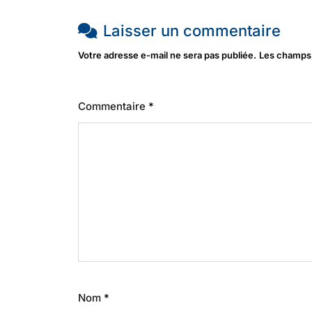
Laisser un commentaire
Votre adresse e-mail ne sera pas publiée.
Les champs 
Commentaire
*
Nom
*