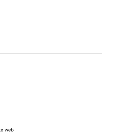
te web