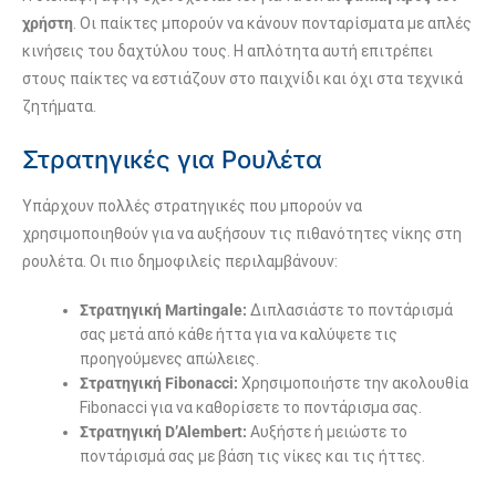
χρήστη
. Οι παίκτες μπορούν να κάνουν πονταρίσματα με απλές
κινήσεις του δαχτύλου τους. Η απλότητα αυτή επιτρέπει
στους παίκτες να εστιάζουν στο παιχνίδι και όχι στα τεχνικά
ζητήματα.
Στρατηγικές για Ρουλέτα
Υπάρχουν πολλές στρατηγικές που μπορούν να
χρησιμοποιηθούν για να αυξήσουν τις πιθανότητες νίκης στη
ρουλέτα. Οι πιο δημοφιλείς περιλαμβάνουν:
Στρατηγική Martingale:
Διπλασιάστε το ποντάρισμά
σας μετά από κάθε ήττα για να καλύψετε τις
προηγούμενες απώλειες.
Στρατηγική Fibonacci:
Χρησιμοποιήστε την ακολουθία
Fibonacci για να καθορίσετε το ποντάρισμα σας.
Στρατηγική D’Alembert:
Αυξήστε ή μειώστε το
ποντάρισμά σας με βάση τις νίκες και τις ήττες.