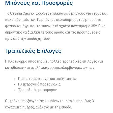
Μπόνους και Προσφορές
Το Casinia Casino προσφέρει ελκυστικά μπόνους για νέους και
παλαιούς παίκτες. Τα μπόνους καλωσορίσματος μπορεί να
φτάσουν μέχρι και το
100%
με ελάχιστο ποντάρισμα 35x. Είναι
σημαντικό να διαβάσετε τους όρους και τις προϋποθέσεις
πριν από την αποδοχή τους.
Τραπεζικές Επιλογές
Η πλατφόρμα υποστηρίζει πολλές τραπεζικές επιλογές για
καταθέσεις και αναλήψεις, συμπεριλαμβανομένων των:
Πιστωτικές και χρεωστικές κάρτες
Ηλεκτρονικά πορτοφόλια
Τραπεζικές μεταφορές
Οι χρόνοι επεξεργασίας κυμαίνονται από άμεσοι έως 3
εργάσιμες ημέρες, ανάλογα με τη μέθοδο.