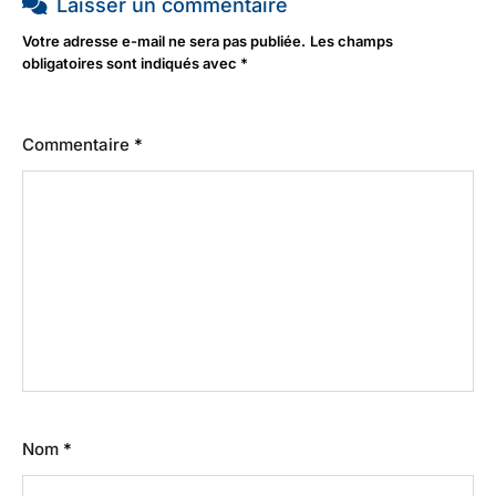
Laisser un commentaire
Votre adresse e-mail ne sera pas publiée.
Les champs
obligatoires sont indiqués avec
*
Commentaire
*
Nom
*