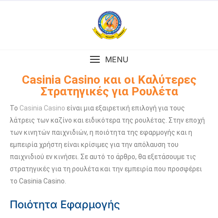
MENU
Casinia Casino και οι Καλύτερες
Στρατηγικές για Ρουλέτα
Το
Casinia Casino
είναι μια εξαιρετική επιλογή για τους
λάτρεις των καζίνο και ειδικότερα της ρουλέτας. Στην εποχή
των κινητών παιχνιδιών, η ποιότητα της εφαρμογής και η
εμπειρία χρήστη είναι κρίσιμες για την απόλαυση του
παιχνιδιού εν κινήσει. Σε αυτό το άρθρο, θα εξετάσουμε τις
στρατηγικές για τη ρουλέτα και την εμπειρία που προσφέρει
το Casinia Casino.
Ποιότητα Εφαρμογής