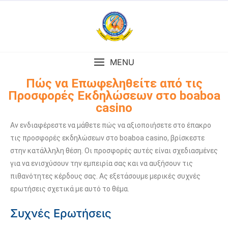
MENU
Πώς να Επωφεληθείτε από τις
Προσφορές Εκδηλώσεων στο boaboa
casino
Αν ενδιαφέρεστε να μάθετε πώς να αξιοποιήσετε στο έπακρο
τις προσφορές εκδηλώσεων στο boaboa casino, βρίσκεστε
στην κατάλληλη θέση. Οι προσφορές αυτές είναι σχεδιασμένες
για να ενισχύσουν την εμπειρία σας και να αυξήσουν τις
πιθανότητες κέρδους σας. Ας εξετάσουμε μερικές συχνές
ερωτήσεις σχετικά με αυτό το θέμα.
Συχνές Ερωτήσεις