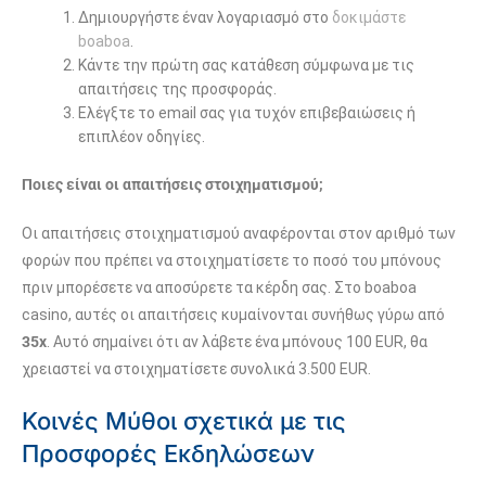
Δημιουργήστε έναν λογαριασμό στο
δοκιμάστε
boaboa
.
Κάντε την πρώτη σας κατάθεση σύμφωνα με τις
απαιτήσεις της προσφοράς.
Ελέγξτε το email σας για τυχόν επιβεβαιώσεις ή
επιπλέον οδηγίες.
Ποιες είναι οι απαιτήσεις στοιχηματισμού;
Οι απαιτήσεις στοιχηματισμού αναφέρονται στον αριθμό των
φορών που πρέπει να στοιχηματίσετε το ποσό του μπόνους
πριν μπορέσετε να αποσύρετε τα κέρδη σας. Στο boaboa
casino, αυτές οι απαιτήσεις κυμαίνονται συνήθως γύρω από
35x
. Αυτό σημαίνει ότι αν λάβετε ένα μπόνους 100 EUR, θα
χρειαστεί να στοιχηματίσετε συνολικά 3.500 EUR.
Κοινές Μύθοι σχετικά με τις
Προσφορές Εκδηλώσεων