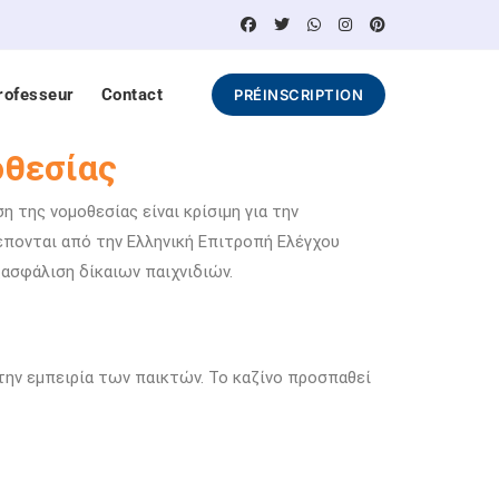
rofesseur
Contact
PRÉINSCRIPTION
οθεσίας
 της νομοθεσίας είναι κρίσιμη για την
διέπονται από την Ελληνική Επιτροπή Ελέγχου
ξασφάλιση δίκαιων παιχνιδιών.
την εμπειρία των παικτών. Το καζίνο προσπαθεί