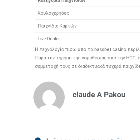
Κατηγορία Παιχνιδιών
Κουλοχέρηδες
Παιχνίδια Καρτών
Live Dealer
Η τεχνολογία πίσω από το bassbet casino περι
Παρά την τήρηση της νομοθεσίας από την HGC, ε
συμμετοχή τους σε διαδικτυακά τυχερά παιχνίδι
claude A Pakou