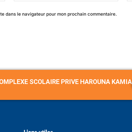
ite dans le navigateur pour mon prochain commentaire.
COMPLEXE SCOLAIRE PRIVE HAROUNA KAMIA