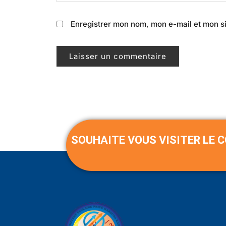
Enregistrer mon nom, mon e-mail et mon s
SOUHAITE VOUS VISITER LE 