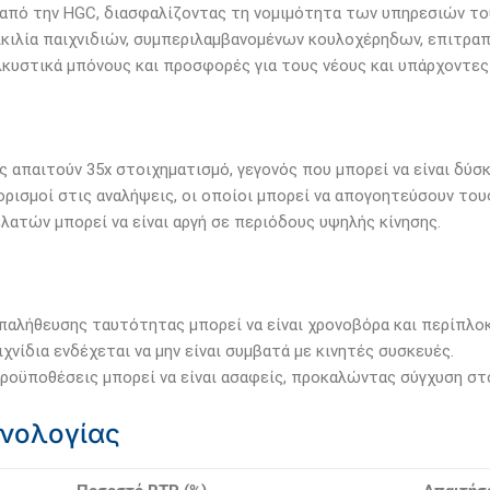
 από την HGC, διασφαλίζοντας τη νομιμότητα των υπηρεσιών το
ιλία παιχνιδιών, συμπεριλαμβανομένων κουλοχέρηδων, επιτραπέζι
κυστικά μπόνους και προσφορές για τους νέους και υπάρχοντες
 απαιτούν 35x στοιχηματισμό, γεγονός που μπορεί να είναι δύσ
ρισμοί στις αναλήψεις, οι οποίοι μπορεί να απογοητεύσουν του
ατών μπορεί να είναι αργή σε περιόδους υψηλής κίνησης.
παλήθευσης ταυτότητας μπορεί να είναι χρονοβόρα και περίπλοκ
χνίδια ενδέχεται να μην είναι συμβατά με κινητές συσκευές.
προϋποθέσεις μπορεί να είναι ασαφείς, προκαλώντας σύγχυση στ
χνολογίας