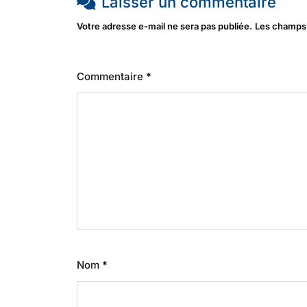
Laisser un commentaire
Votre adresse e-mail ne sera pas publiée.
Les champs 
Commentaire
*
Nom
*