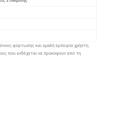
εις Στάθμισης
όνους φόρτωσης και ομαλή εμπειρία χρήστη.
ύνους που ενδέχεται να προκύψουν από τη