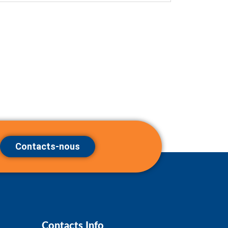
Contacts-nous
Contacts Info