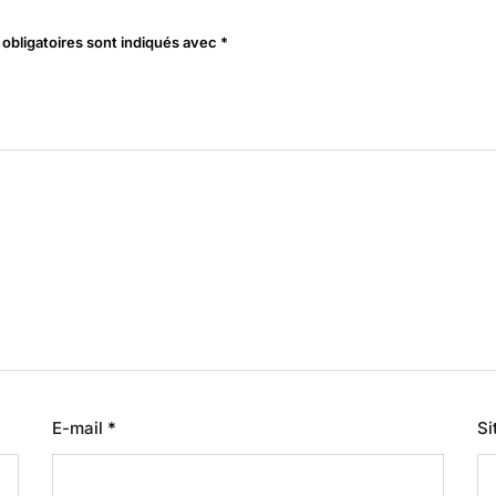
obligatoires sont indiqués avec
*
E-mail
*
Si