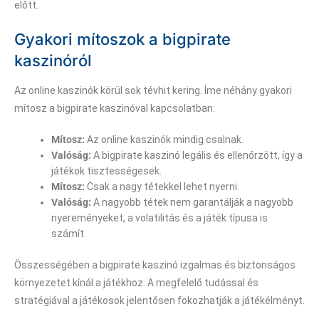
előtt.
Gyakori mítoszok a bigpirate
kaszinóról
Az online kaszinók körül sok tévhit kering. Íme néhány gyakori
mítosz a bigpirate kaszinóval kapcsolatban:
Mítosz:
Az online kaszinók mindig csalnak.
Valóság:
A bigpirate kaszinó legális és ellenőrzött, így a
játékok tisztességesek.
Mítosz:
Csak a nagy tétekkel lehet nyerni.
Valóság:
A nagyobb tétek nem garantálják a nagyobb
nyereményeket, a volatilitás és a játék típusa is
számít.
Összességében a bigpirate kaszinó izgalmas és biztonságos
környezetet kínál a játékhoz. A megfelelő tudással és
stratégiával a játékosok jelentősen fokozhatják a játékélményt.