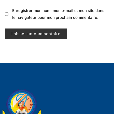
Enregistrer mon nom, mon e-mail et mon site dans
le navigateur pour mon prochain commentaire.