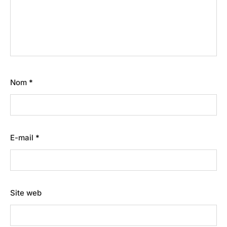
Nom
*
E-mail
*
Site web