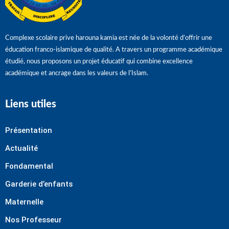
Complexe scolaire prive harouna kamia est née de la volonté d’offrir une
éducation franco-islamique de qualité. A travers un programme académique
étudié, nous proposons un projet éducatif qui combine excellence
académique et ancrage dans les valeurs de l’Islam.
Liens utiles
Présentation
Actualité
Fondamental
Garderie d’enfants
Maternelle
Nos Professeur