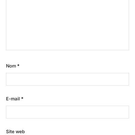
Nom
*
E-mail
*
Site web