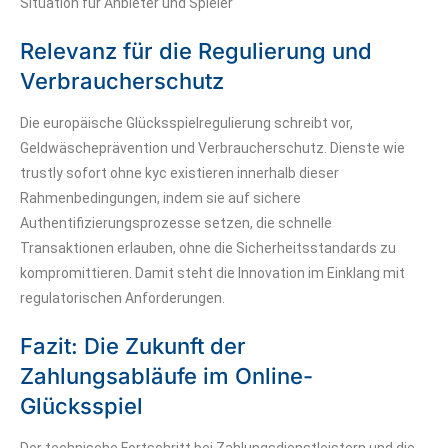
Situation für Anbieter und Spieler
Relevanz für die Regulierung und
Verbraucherschutz
Die europäische Glücksspielregulierung schreibt vor,
Geldwäscheprävention und Verbraucherschutz. Dienste wie
trustly sofort ohne kyc existieren innerhalb dieser
Rahmenbedingungen, indem sie auf sichere
Authentifizierungsprozesse setzen, die schnelle
Transaktionen erlauben, ohne die Sicherheitsstandards zu
kompromittieren. Damit steht die Innovation im Einklang mit
regulatorischen Anforderungen.
Fazit: Die Zukunft der
Zahlungsabläufe im Online-
Glücksspiel