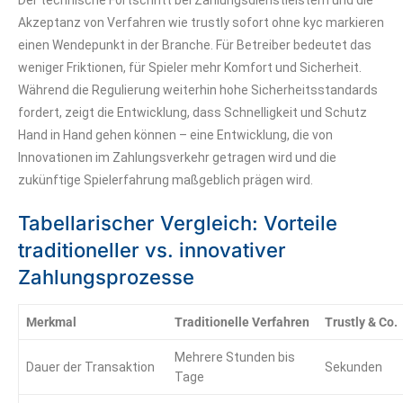
Der technische Fortschritt bei Zahlungsdienstleistern und die
Akzeptanz von Verfahren wie trustly sofort ohne kyc markieren
einen Wendepunkt in der Branche. Für Betreiber bedeutet das
weniger Friktionen, für Spieler mehr Komfort und Sicherheit.
Während die Regulierung weiterhin hohe Sicherheitsstandards
fordert, zeigt die Entwicklung, dass Schnelligkeit und Schutz
Hand in Hand gehen können – eine Entwicklung, die von
Innovationen im Zahlungsverkehr getragen wird und die
zukünftige Spielerfahrung maßgeblich prägen wird.
Tabellarischer Vergleich: Vorteile
traditioneller vs. innovativer
Zahlungsprozesse
Merkmal
Traditionelle Verfahren
Trustly & Co.
Mehrere Stunden bis
Dauer der Transaktion
Sekunden
Tage