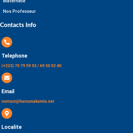
Maternelle
Nos Professeur
Contacts Info
Telephone
(+223) 70 79 59 53 / 69 50 92 40
Email
contact@harounakamia.net
Localite