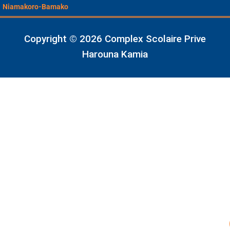
Niamakoro-Bamako
Copyright © 2026 Complex Scolaire Prive
Harouna Kamia