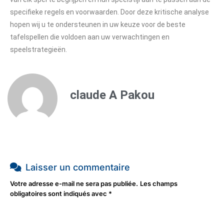
specifieke regels en voorwaarden. Door deze kritische analyse
hopen wij u te ondersteunen in uw keuze voor de beste
tafelspellen die voldoen aan uw verwachtingen en
speelstrategieën.
claude A Pakou
Laisser un commentaire
Votre adresse e-mail ne sera pas publiée.
Les champs
obligatoires sont indiqués avec
*