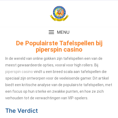
MENU
De Populairste Tafelspellen bij
piperspin casino
In de wereld van online gokken zijn tafelspellen een van de
meest gewaardeerde opties, vooral voor high rollers. Bij
piperspin casino
vindt u een breed scala aan tafelspellen die
speciaal zijn ontworpen voor de veeleisende gamer. Dit artikel
biedt een kritische analyse van de populairste tafelspellen, met
een focus op hun sterke en zwakke punten, en hoe ze zich
verhouden tot de verwachtingen van VIP-spelers.
The Verdict