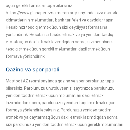
üçün gerekli formalar tapa bilərsiniz.
https://www.gloriaperezsalmeron.org/ saytında sizə dəstək
xidmətlərinin məlumatları, bank tarifələri və qaydalar tapın.
Hesabınızı təsdiq etmək üçün sizi qeydiyyat formasına
yönləndiririk. Hesabınızı təsdiq etmək və ya yenidən təsdiq
etmək üçün daxil etmək lazımdıqdan sonra, sizi hesabınızı
təsdiq etmək üçün gerekli məlumatları daxil etmək üçün
formaya yönləndiririk.
Qazino və spor paroli
Mostbet AZ rəsmi saytında qazino və spor parolunuz tapa
bilərsiniz. Parolunuzu unutduysanız, saytınızda parolunuzu
yenidən təqdim etmək üçün məlumatları daxil etmək
lazımdıqdan sonra, parolunuzu yenidən təqdim etmək üçün
formaya yönləndiriləcəksiniz. Parolunuzu yenidən təqdim
etmək və ya qaytarmaq üçün daxil etmək lazımdıqdan sonra,
sizi parolunuzu yenidən təqdim etmək üçün gerekli məlumatları