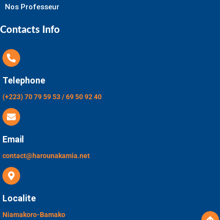
Nos Professeur
Contacts Info
Telephone
(+223) 70 79 59 53 / 69 50 92 40
Email
contact@harounakamia.net
Localite
Niamakoro-Bamako