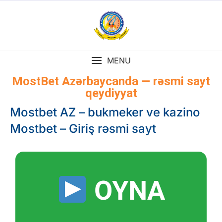
MENU
MostBet Azərbaycanda — rəsmi sayt
qeydiyyat
Mostbet AZ – bukmeker ve kazino
Mostbet – Giriş rəsmi sayt
OYNA