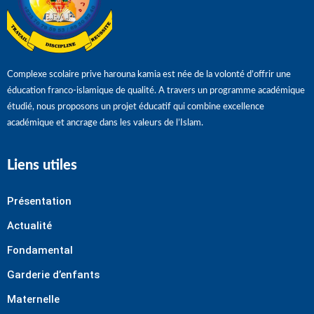
Complexe scolaire prive harouna kamia est née de la volonté d’offrir une
éducation franco-islamique de qualité. A travers un programme académique
étudié, nous proposons un projet éducatif qui combine excellence
académique et ancrage dans les valeurs de l’Islam.
Liens utiles
Présentation
Actualité
Fondamental
Garderie d’enfants
Maternelle