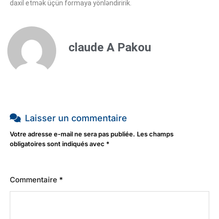
daxil etmək üçün formaya yönləndiririk.
claude A Pakou
Laisser un commentaire
Votre adresse e-mail ne sera pas publiée.
Les champs
obligatoires sont indiqués avec
*
Commentaire
*