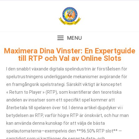
MENU
Maximera Dina Vinster: En Expertguide
till RTP och Val av Online Slots
I den snabbt växande digitala spelindustrin är förståelsen för
spelutrustningens underliggande mekanismer avgörande för
en framgångsrik spelstrategi. Särskilt viktigt är konceptet
« Return to Player » (RTP), som kvantifierar den teoretiska
andelen av insatser som ett specifikt spel kommer att
återbetala till spelaren över tid. I denna artikel djupdyker vi i
betydelsen av RTP, varför högre RTP är önskvärt, och hur man
kan använda denna kunskap för att välja de bästa
spelautomaterna—exempelvis den **96.50% RTP slot** —
samtidigt som vi kartlägger de senaste data- och